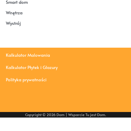
Smart dom
Wnętrza
Wystrój
Kalkulator Malowania
Kalkulator Płytek i Glazury
Polityka prywatności
Copyright © 2026
Dom
| Wsparcie
Tu jest Dom
.