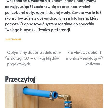
Twój
komfort użytkowania
. Zanim jednak podejmiesz
decyzję, usiądź i zastanów się dobrze nad swoimi
potrzebami dotyczącymi ciepłej wody. Zawsze warto też
skonsultować się z doświadczonym instalatorem, który
pomoże Ci dopasować system idealnie do specyfiki
Twojego budynku i Twoich preferencji.
OGRZEWANIE
Nawigacja
Optymalny dobór średnic rur w
Prawidłowy dobór i
instalacji CO – unikaj błędów
montaż wentylacji w
wpisu
projektowych.
kotłowni.
Przeczytaj