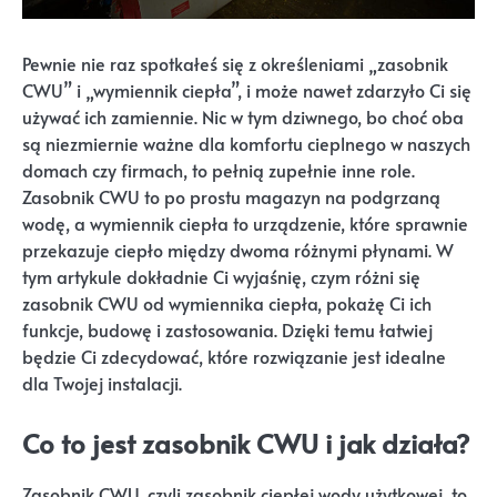
Pewnie nie raz spotkałeś się z określeniami „zasobnik
CWU” i „wymiennik ciepła”, i może nawet zdarzyło Ci się
używać ich zamiennie. Nic w tym dziwnego, bo choć oba
są niezmiernie ważne dla komfortu cieplnego w naszych
domach czy firmach, to pełnią zupełnie inne role.
Zasobnik CWU to po prostu magazyn na podgrzaną
wodę, a wymiennik ciepła to urządzenie, które sprawnie
przekazuje ciepło między dwoma różnymi płynami. W
tym artykule dokładnie Ci wyjaśnię, czym różni się
zasobnik CWU od wymiennika ciepła, pokażę Ci ich
funkcje, budowę i zastosowania. Dzięki temu łatwiej
będzie Ci zdecydować, które rozwiązanie jest idealne
dla Twojej instalacji.
Co to jest zasobnik CWU i jak działa?
Zasobnik CWU, czyli zasobnik ciepłej wody użytkowej, to