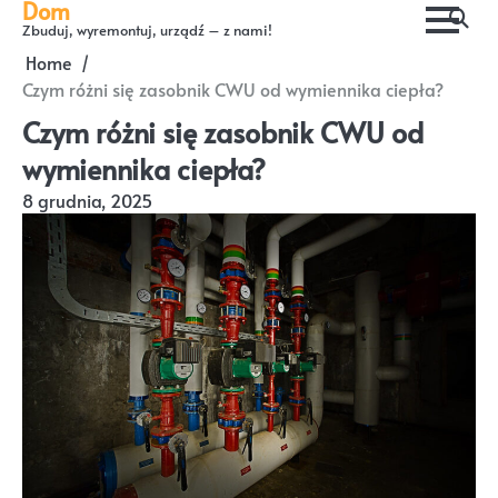
Dom
Skip
Zbuduj, wyremontuj, urządź – z nami!
to
Home
content
Czym różni się zasobnik CWU od wymiennika ciepła?
Czym różni się zasobnik CWU od
wymiennika ciepła?
8 grudnia, 2025