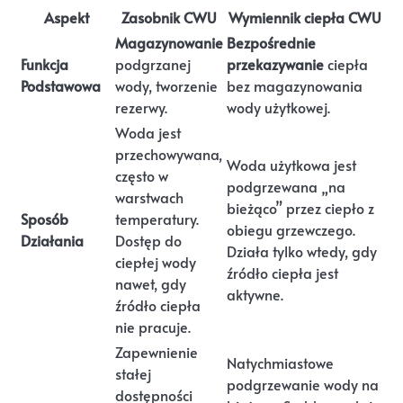
Aspekt
Zasobnik CWU
Wymiennik ciepła CWU
Magazynowanie
Bezpośrednie
Funkcja
podgrzanej
przekazywanie
ciepła
Podstawowa
wody, tworzenie
bez magazynowania
rezerwy.
wody użytkowej.
Woda jest
przechowywana,
Woda użytkowa jest
często w
podgrzewana „na
warstwach
bieżąco” przez ciepło z
Sposób
temperatury.
obiegu grzewczego.
Działania
Dostęp do
Działa tylko wtedy, gdy
ciepłej wody
źródło ciepła jest
nawet, gdy
aktywne.
źródło ciepła
nie pracuje.
Zapewnienie
Natychmiastowe
stałej
podgrzewanie wody na
dostępności