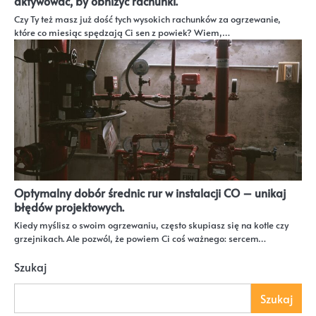
aktywować, by obniżyć rachunki.
Czy Ty też masz już dość tych wysokich rachunków za ogrzewanie,
które co miesiąc spędzają Ci sen z powiek? Wiem,…
Optymalny dobór średnic rur w instalacji CO – unikaj
błędów projektowych.
Kiedy myślisz o swoim ogrzewaniu, często skupiasz się na kotle czy
grzejnikach. Ale pozwól, że powiem Ci coś ważnego: sercem…
Szukaj
Szukaj