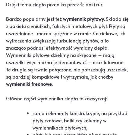
Dzięki temu ciepło przenika przez ścianki rur.
Bardzo popularny jest też
wymiennik płytowy
. Składa się
z pakietu cieniutkich, falistych metalowych płyt. Płyty są
uszczelnione i mocno sprężone w ramie. Co ciekawe, ich
wytłoczenia zwiększają turbulencję płynów, a to
znacząco podnosi efektywność wymiany ciepła.
Wymienniki płytowe dzielimy na skręcane – mają
uszczelki, więc można je demontować – oraz lutowane.
Te drugie są trwale połączone, nie potrzebują uszczelek,
są bardziej kompaktowe i wytrzymałe, jak choćby
wymienniki freonowe
.
Główne części wymiennika ciepła to zazwyczaj:
rama i elementy konstrukcyjne, na przykład
płyty czołowe, belki czy kolumny w
wymiennikach płytowych,
płyty lub rury, przez które płyną media