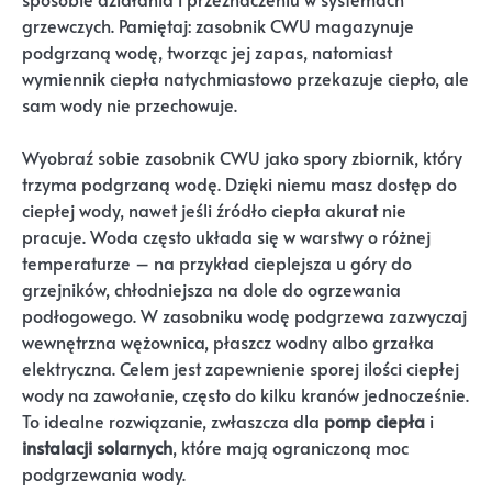
grzewczych. Pamiętaj: zasobnik CWU magazynuje
podgrzaną wodę, tworząc jej zapas, natomiast
wymiennik ciepła natychmiastowo przekazuje ciepło, ale
sam wody nie przechowuje.
Wyobraź sobie zasobnik CWU jako spory zbiornik, który
trzyma podgrzaną wodę. Dzięki niemu masz dostęp do
ciepłej wody, nawet jeśli źródło ciepła akurat nie
pracuje. Woda często układa się w warstwy o różnej
temperaturze – na przykład cieplejsza u góry do
grzejników, chłodniejsza na dole do ogrzewania
podłogowego. W zasobniku wodę podgrzewa zazwyczaj
wewnętrzna wężownica, płaszcz wodny albo grzałka
elektryczna. Celem jest zapewnienie sporej ilości ciepłej
wody na zawołanie, często do kilku kranów jednocześnie.
To idealne rozwiązanie, zwłaszcza dla
pomp ciepła
i
instalacji solarnych
, które mają ograniczoną moc
podgrzewania wody.