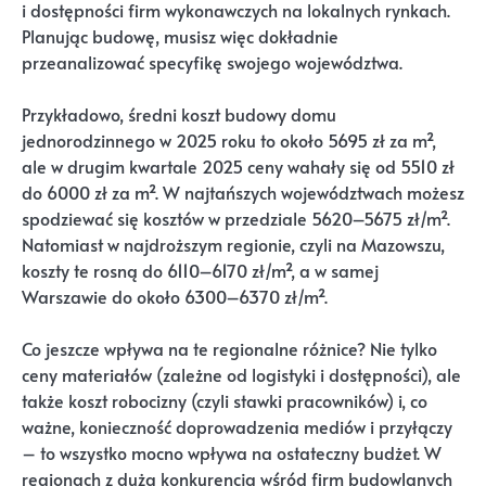
i dostępności firm wykonawczych na lokalnych rynkach.
Planując budowę, musisz więc dokładnie
przeanalizować specyfikę swojego województwa.
Przykładowo, średni koszt budowy domu
jednorodzinnego w 2025 roku to około 5695 zł za m²,
ale w drugim kwartale 2025 ceny wahały się od 5510 zł
do 6000 zł za m². W najtańszych województwach możesz
spodziewać się kosztów w przedziale 5620–5675 zł/m².
Natomiast w najdroższym regionie, czyli na Mazowszu,
koszty te rosną do 6110–6170 zł/m², a w samej
Warszawie do około 6300–6370 zł/m².
Co jeszcze wpływa na te regionalne różnice? Nie tylko
ceny materiałów (zależne od logistyki i dostępności), ale
także koszt robocizny (czyli stawki pracowników) i, co
ważne, konieczność doprowadzenia mediów i przyłączy
– to wszystko mocno wpływa na ostateczny budżet. W
regionach z dużą konkurencją wśród firm budowlanych