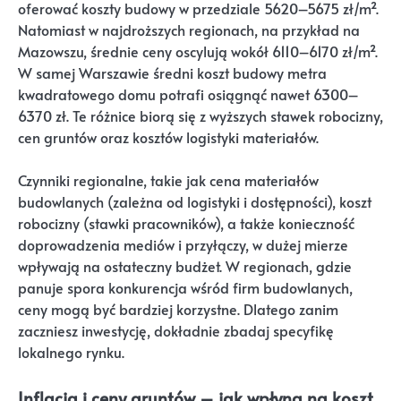
oferować koszty budowy w przedziale 5620–5675 zł/m².
Natomiast w najdroższych regionach, na przykład na
Mazowszu, średnie ceny oscylują wokół 6110–6170 zł/m².
W samej Warszawie średni koszt budowy metra
kwadratowego domu potrafi osiągnąć nawet 6300–
6370 zł. Te różnice biorą się z wyższych stawek robocizny,
cen gruntów oraz kosztów logistyki materiałów.
Czynniki regionalne, takie jak cena materiałów
budowlanych (zależna od logistyki i dostępności), koszt
robocizny (stawki pracowników), a także konieczność
doprowadzenia mediów i przyłączy, w dużej mierze
wpływają na ostateczny budżet. W regionach, gdzie
panuje spora konkurencja wśród firm budowlanych,
ceny mogą być bardziej korzystne. Dlatego zanim
zaczniesz inwestycję, dokładnie zbadaj specyfikę
lokalnego rynku.
Inflacja i ceny gruntów – jak wpłyną na koszt