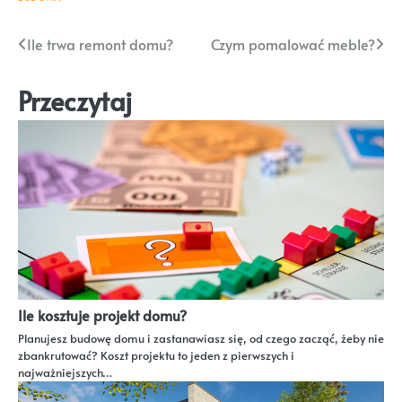
Nawigacja
Ile trwa remont domu?
Czym pomalować meble?
wpisu
Przeczytaj
Ile kosztuje projekt domu?
Planujesz budowę domu i zastanawiasz się, od czego zacząć, żeby nie
zbankrutować? Koszt projektu to jeden z pierwszych i
najważniejszych…