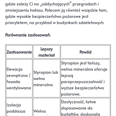
gdzie zależy Ci na „oddychających” przegrodach i
zmniejszeniu hałasu. Polecam ją również wszędzie tam,
gdzie wysokie bezpieczeństwo pożarowe jest
priorytetem, na przykład w budynkach szkieletowych.
Porównanie zastosowań:
Lepszy
Zastosowanie
Powód
materiał
Styropian jest tańszy,
Elewacja
wełna mineralna oferuje
Styropian lub
zewnętrzna /
lepszą
wełna
fasada
paroprzepuszczalność i
mineralna
wentylowana
wyższe bezpieczeństwo
pożarowe.
Elastyczność, łatwe
Izolacja
dopasowanie do
poddasza
Wełna
kształtów, doskonała