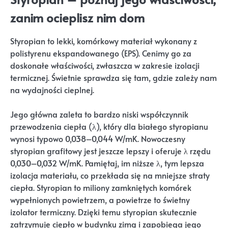
zanim ocieplisz nim dom
Styropian to lekki, komórkowy materiał wykonany z
polistyrenu ekspandowanego (EPS). Cenimy go za
doskonałe właściwości, zwłaszcza w zakresie izolacji
termicznej. Świetnie sprawdza się tam, gdzie zależy nam
na wydajności cieplnej.
Jego główna zaleta to bardzo niski współczynnik
przewodzenia ciepła (λ), który dla białego styropianu
wynosi typowo 0,038–0,044 W/mK. Nowoczesny
styropian grafitowy jest jeszcze lepszy i oferuje λ rzędu
0,030–0,032 W/mK. Pamiętaj, im niższe λ, tym lepsza
izolacja materiału, co przekłada się na mniejsze straty
ciepła. Styropian to miliony zamkniętych komórek
wypełnionych powietrzem, a powietrze to świetny
izolator termiczny. Dzięki temu styropian skutecznie
zatrzymuje ciepło w budynku zimą i zapobiega jego