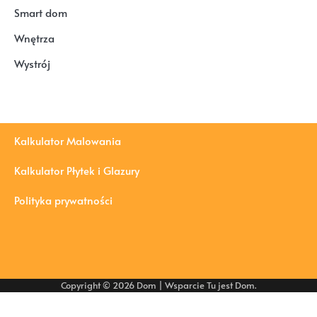
Smart dom
Wnętrza
Wystrój
Kalkulator Malowania
Kalkulator Płytek i Glazury
Polityka prywatności
Copyright © 2026
Dom
| Wsparcie
Tu jest Dom
.