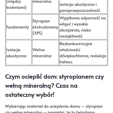
(między
mineralna
izolacja akustyczna i
krokwiami)
paroprzepuszczalność.
Wyjątkowa odporność na
Styropian
wilgoć i wysokie
Fundamenty
ekstrudowany
obciążenia, niska
(XPS)
nasiąkliwość.
Bezkonkurencyjne
Izolacja
Wełna
właściwości
akustyczna
mineralna
dźwiękochłonne, redukcja
hałasu.
Czym ocieplić dom: styropianem czy
wełną mineralną? Czas na
ostateczny wybór!
Wybierając materiał do ocieplenia domu – styropian
czy wełnę mineralną – pamiętaj, że to świadoma