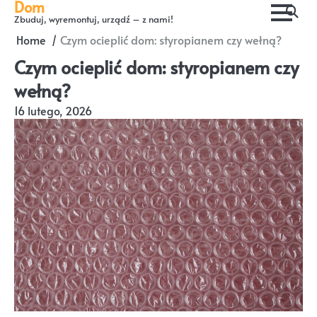
Dom
Skip
Zbuduj, wyremontuj, urządź – z nami!
to
Home
Czym ocieplić dom: styropianem czy wełną?
content
Czym ocieplić dom: styropianem czy
wełną?
16 lutego, 2026