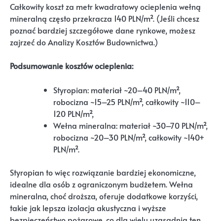
Całkowity koszt za metr kwadratowy ocieplenia wełną
mineralną często przekracza 140 PLN/m². (Jeśli chcesz
poznać bardziej szczegółowe dane rynkowe, możesz
zajrzeć do Analizy Kosztów Budownictwa.)
Podsumowanie kosztów ocieplenia:
Styropian: materiał ~20–40 PLN/m²,
robocizna ~15–25 PLN/m², całkowity ~110–
120 PLN/m²,
Wełna mineralna: materiał ~30–70 PLN/m²,
robocizna ~20–30 PLN/m², całkowity ~140+
PLN/m².
Styropian to więc rozwiązanie bardziej ekonomiczne,
idealne dla osób z ograniczonym budżetem. Wełna
mineralna, choć droższa, oferuje dodatkowe korzyści,
takie jak lepsza izolacja akustyczna i wyższe
bezpieczeństwo pożarowe, co dla wielu uzasadnia ten