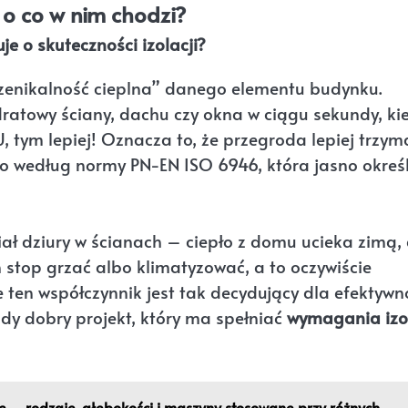
 o co w nim chodzi?
e o skuteczności izolacji?
rzenikalność cieplna” danego elementu budynku.
dratowy ściany, dachu czy okna w ciągu sekundy, ki
U, tym lepiej! Oznacza to, że przegroda lepiej trzym
 go według normy PN-EN ISO 6946, która jasno okreś
miał dziury w ścianach – ciepło z domu ucieka zimą,
 stop grzać albo klimatyzować, a to oczywiście
 ten współczynnik jest tak decydujący dla efektywn
y dobry projekt, który ma spełniać
wymagania izol
– rodzaje, głębokości i maszyny stosowane przy różnych