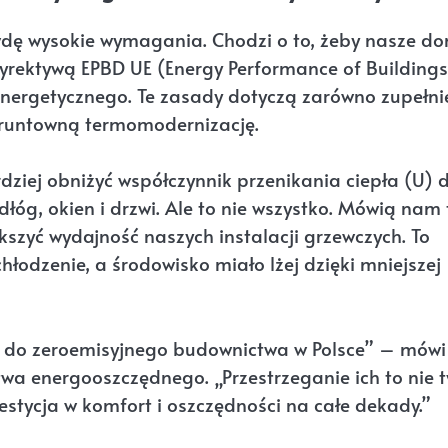
wdę wysokie wymagania. Chodzi o to, żeby nasze d
 dyrektywą EPBD UE (Energy Performance of Buildings
energetycznego. Te zasady dotyczą zarówno zupełni
gruntowną termomodernizację.
dziej obniżyć współczynnik przenikania ciepła (U) 
óg, okien i drzwi. Ale to nie wszystko. Mówią nam 
kszyć wydajność naszych instalacji grzewczych. To
chłodzenie, a środowisko miało lżej dzięki mniejszej
 do zeroemisyjnego budownictwa w Polsce” – mówi
twa energooszczędnego. „Przestrzeganie ich to nie t
tycja w komfort i oszczędności na całe dekady.”