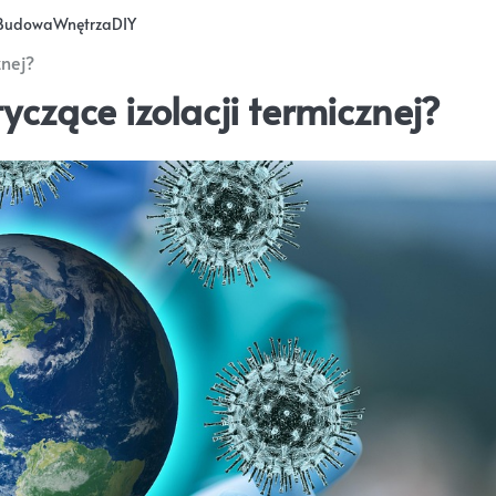
Budowa
Wnętrza
DIY
znej?
yczące izolacji termicznej?