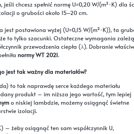
 jeśli chcesz spełnić normę U=0,20 W/(m²·K) dla ś
olacji o grubości około 15–20 cm.
ka jest postawiona wyżej (U=0,15 W/(m²·K)), ta grub
 że to tylko szacunki. Ostateczne wymagania zależ
ółczynnik przewodzenia ciepła (λ). Dobranie właściw
ełniła
normy WT 2021
.
o jest tak ważny dla materiałów?
bda) to tak naprawdę serce każdego materiału
 dany produkt – im niższa jego wartość, tym lepiej
jnym
o niskiej lambdzie, możemy osiągnąć świetne
stwie izolacji.
K) – żeby osiągnąć ten sam współczynnik U,