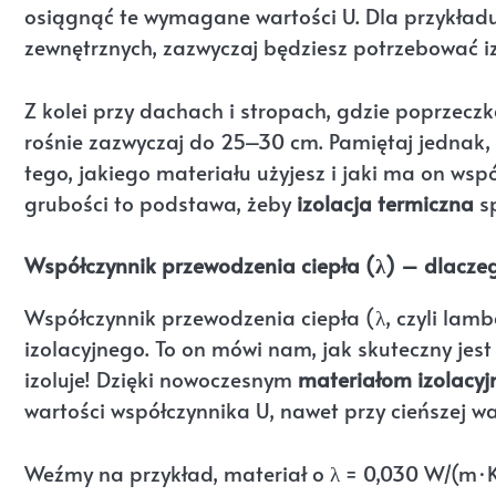
osiągnąć te wymagane wartości U. Dla przykładu,
zewnętrznych, zazwyczaj będziesz potrzebować iz
Z kolei przy dachach i stropach, gdzie poprzecz
rośnie zazwyczaj do 25–30 cm. Pamiętaj jednak,
tego, jakiego materiału użyjesz i jaki ma on wsp
grubości to podstawa, żeby
izolacja termiczna
sp
Współczynnik przewodzenia ciepła (λ) – dlaczeg
Współczynnik przewodzenia ciepła (λ, czyli lam
izolacyjnego. To on mówi nam, jak skuteczny jest
izoluje! Dzięki nowoczesnym
materiałom izolacy
wartości współczynnika U, nawet przy cieńszej war
Weźmy na przykład, materiał o λ = 0,030 W/(m·