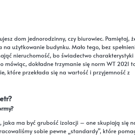
dujesz dom jednorodzinny, czy biurowiec. Pamiętaj, ż
ia na użytkowanie budynku. Mało tego, bez spełnien
ająć nieruchomość, bo świadectwo charakterystyki
tko mówiąc, dokładne trzymanie się norm WT 2021 to
e, które przekłada się na wartość i przyjemność z
etr?
normy?
 jaka ma być grubość izolacji – one skupiają się n
pracowaliśmy sobie pewne „standardy”, które poma