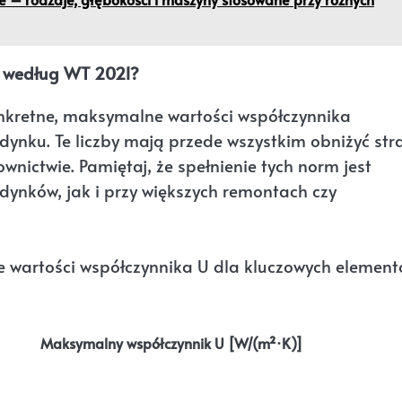
e według WT 2021?
nkretne, maksymalne wartości współczynnika
ynku. Te liczby mają przede wszystkim obniżyć str
nictwie. Pamiętaj, że spełnienie tych norm jest
ynków, jak i przy większych remontach czy
 wartości współczynnika U dla kluczowych elemen
Maksymalny współczynnik U [W/(m²·K)]