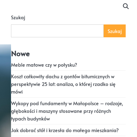
Szukaj
Szukaj
Nowe
Meble matowe czy w połysku?
Koszt całkowity dachu z gontów bitumicznych w
perspektywie 25 lat: analiza, o której rzadko się
mówi
Wykopy pod fundamenty w Małopolsce – rodzaje,
głębokości i maszyny stosowane przy różnych
typach budynków
Jak dobrać stół i krzesła do małego mieszkania?