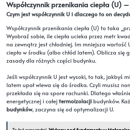
Współczynnik przenikania ciepła (U) –
Czym jest współczynnik U i dlaczego to on decyduj
Współczynnik przenikania ciepła (U) to taka „p
Wyobraź sobie, ile ciepła ucieka przez metr kwa
na zewnątrz jest chłodniej. Im mniejsza wartość 
ciepło w środku (albo chłód latem). Oblicza się
zasady dla różnych części budynku.
Jeśli współczynnik U jest wysoki, to tak, jakbyś 
latem upał wlewa się do środka. Czyli musisz non
przekłada się na spore rachunki. Dlatego właśnie
energetycznej i całej
termoizolacji
budynków. Każd
budynków
, zaczyna się od optymalizacji U.
To też przeczytaj
Wykopy pod fundamenty w Małopolsce 