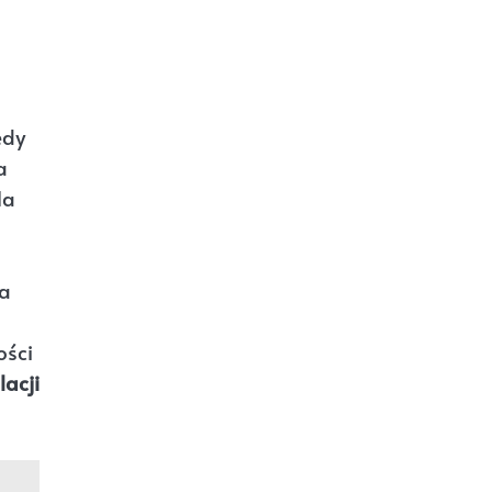
edy
a
la
 a
ości
acji