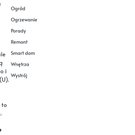
a
Ogród
Ogrzewanie
Porady
Remont
Smart dom
le
ją
Wnętrza
No i
Wystrój
(U).
 to
.
?