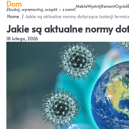
Dom
Skip
Meble
Wystrój
Remont
Ogród
Zbuduj, wyremontuj, urządź – z nami!
to
Home
Jakie są aktualne normy dotyczące izolacji termic
content
Jakie są aktualne normy dot
18 lutego, 2026