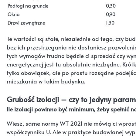
Podłogi na gruncie
0,30
Okna
0,90
Drzwi zewnętrzne
1,30
Te wartości są stałe, niezależnie od tego, czy bu
bez ich przestrzegania nie dostaniesz pozwolen
tych wymogów trudno będzie ci sprzedać czy wyn
energetycznej jest tu absolutnie niezbędne. Kró
tylko obowiązek, ale po prostu rozsądne podejści
mieszkania w takim budynku.
Grubość izolacji – czy to jedyny param
Ile izolacji powinno być minimum, żeby spełnić 
Wiesz, same normy WT 2021 nie mówią ci wprost,
współczynniku U. Ale w praktyce budowlanej wy