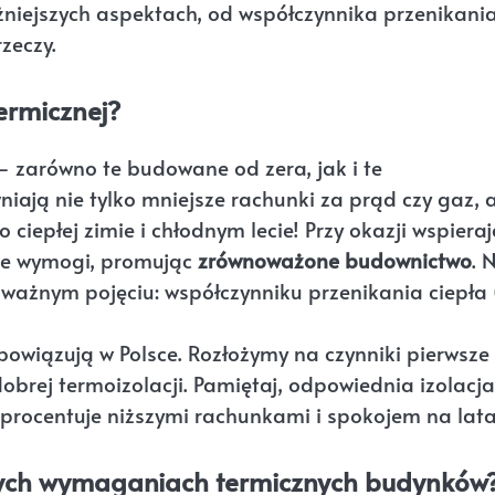
żniejszych aspektach, od współczynnika przenikani
rzeczy.
ermicznej?
 zarówno te budowane od zera, jak i te
ają nie tylko mniejsze rachunki za prąd czy gaz, a
o ciepłej zimie i chłodnym lecie! Przy okazji wspiera
jne wymogi, promując
zrównoważone budownictwo
. 
ażnym pojęciu: współczynniku przenikania ciepła 
bowiązują w Polsce. Rozłożymy na czynniki pierwsze
dobrej termoizolacji. Pamiętaj, odpowiednia izolacja
aprocentuje niższymi rachunkami i spokojem na lata
wych wymaganiach termicznych budynków