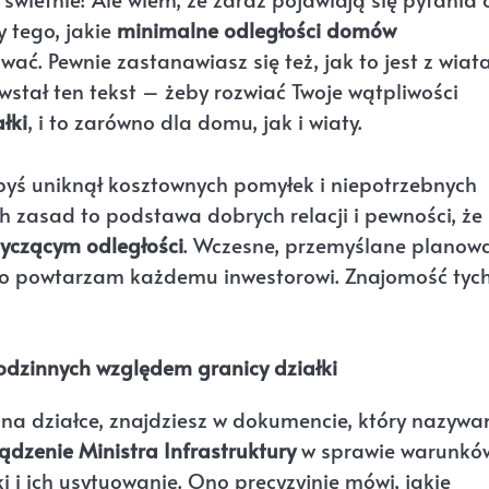
y tego, jakie
minimalne odległości domów
ać. Pewnie zastanawiasz się też, jak to jest z wiat
stał ten tekst – żeby rozwiać Twoje wątpliwości
łki
, i to zarówno dla domu, jak i wiaty.
ebyś uniknął kosztownych pomyłek i niepotrzebnych
 zasad to podstawa dobrych relacji i pewności, że
czącym odległości
. Wczesne, przemyślane planow
 co powtarzam każdemu inwestorowi. Znajomość tyc
zinnych względem granicy działki
na działce, znajdziesz w dokumencie, który nazyw
ądzenie Ministra Infrastruktury
w sprawie warunkó
i ich usytuowanie. Ono precyzyjnie mówi, jakie