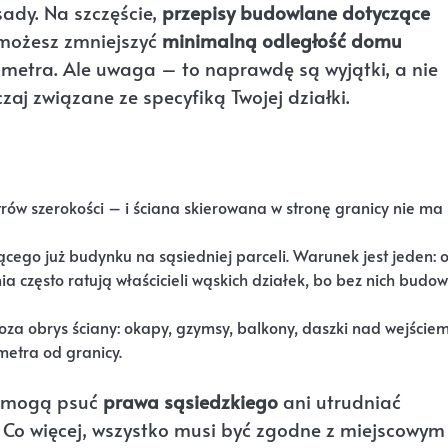
sady. Na szczęście,
przepisy budowlane dotyczące
 możesz zmniejszyć
minimalną odległość domu
 metra. Ale uwaga – to naprawdę są wyjątki, a nie
zaj związane ze specyfiką Twojej działki.
trów szerokości – i ściana skierowana w stronę granicy nie ma
ącego już budynku na sąsiedniej parceli. Warunek jest jeden: 
a często ratują właścicieli wąskich działek, bo bez nich budo
poza obrys ściany: okapy, gzymsy, balkony, daszki nad wejściem
metra od granicy.
ie mogą psuć
prawa sąsiedzkiego
ani utrudniać
. Co więcej, wszystko musi być zgodne z miejscowym