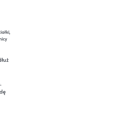
ałki,
nicy
dłuż
.
wdę