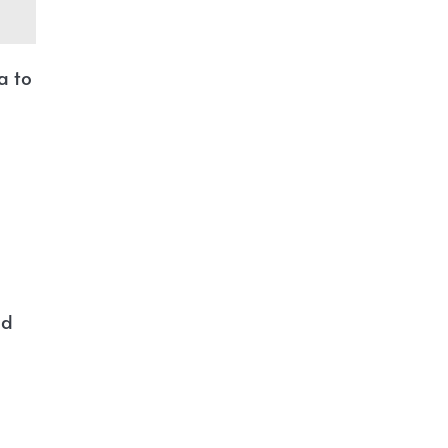
a to
od