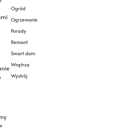
Ogród
ami
Ogrzewanie
Porady
Remont
Smart dom
Wnętrza
anie
Wystrój
h
amy
w