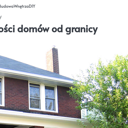
Budowa
Wnętrza
DIY
y
ości domów od granicy