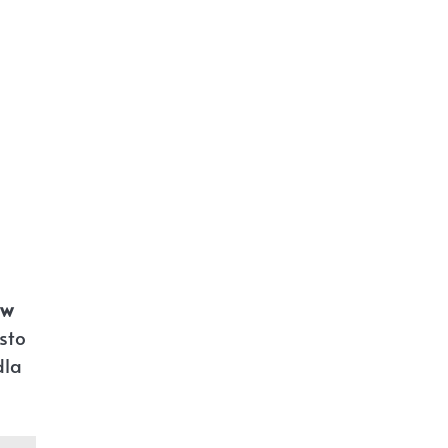
ów
sto
dla