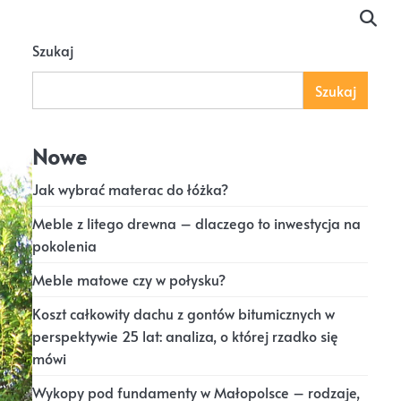
Szukaj
Szukaj
Nowe
Jak wybrać materac do łóżka?
Meble z litego drewna – dlaczego to inwestycja na
pokolenia
Meble matowe czy w połysku?
Koszt całkowity dachu z gontów bitumicznych w
perspektywie 25 lat: analiza, o której rzadko się
mówi
Wykopy pod fundamenty w Małopolsce – rodzaje,