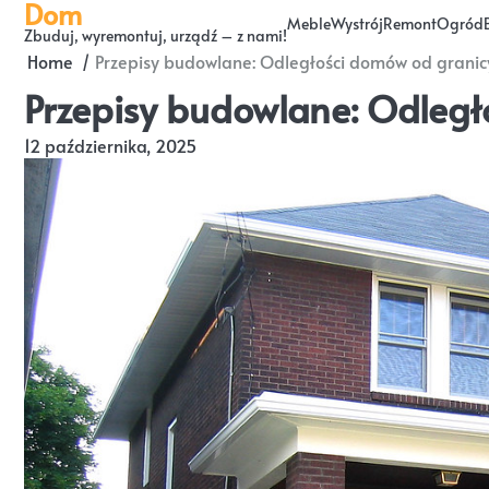
Dom
Skip
Meble
Wystrój
Remont
Ogród
Zbuduj, wyremontuj, urządź – z nami!
to
Home
Przepisy budowlane: Odległości domów od granic
content
Przepisy budowlane: Odległ
12 października, 2025