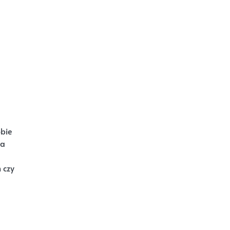
obie
wa
 czy