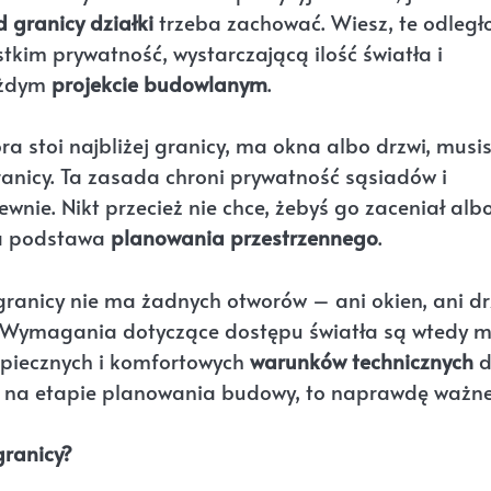
 granicy działki
trzeba zachować. Wiesz, te odległo
im prywatność, wystarczającą ilość światła i
ażdym
projekcie budowlanym
.
ra stoi najbliżej granicy, ma okna albo drzwi, musi
ranicy. Ta zasada chroni prywatność sąsiadów i
wnie. Nikt przecież nie chce, żebyś go zaceniał alb
na podstawa
planowania przestrzennego
.
granicy nie ma żadnych otworów – ani okien, ani dr
. Wymagania dotyczące dostępu światła są wtedy m
ezpiecznych i komfortowych
warunków technicznych
d
ż na etapie planowania budowy, to naprawdę ważne
granicy?