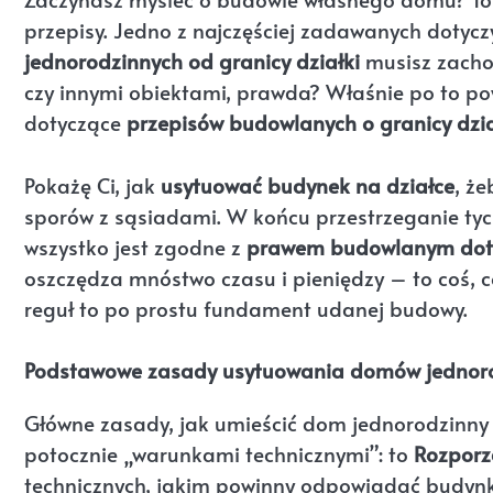
przepisy. Jedno z najczęściej zadawanych dotycz
jednorodzinnych od granicy działki
musisz zachow
czy innymi obiektami, prawda? Właśnie po to pow
dotyczące
przepisów budowlanych o granicy dzia
Pokażę Ci, jak
usytuować budynek na działce
, ż
sporów z sąsiadami. W końcu przestrzeganie tych
wszystko jest zgodne z
prawem budowlanym doty
oszczędza mnóstwo czasu i pieniędzy – to coś,
reguł to po prostu fundament udanej budowy.
Podstawowe zasady usytuowania domów jednorod
Główne zasady, jak umieścić dom jednorodzinny 
potocznie „warunkami technicznymi”: to
Rozporz
technicznych, jakim powinny odpowiadać budynki 