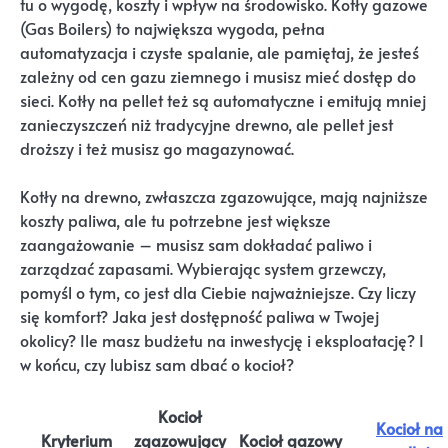
tu o wygodę, koszty i wpływ na środowisko. Kotły gazowe
(Gas Boilers) to największa wygoda, pełna
automatyzacja i czyste spalanie, ale pamiętaj, że jesteś
zależny od cen gazu ziemnego i musisz mieć dostęp do
sieci. Kotły na pellet też są automatyczne i emitują mniej
zanieczyszczeń niż tradycyjne drewno, ale pellet jest
droższy i też musisz go magazynować.
Kotły na drewno, zwłaszcza zgazowujące, mają najniższe
koszty paliwa, ale tu potrzebne jest większe
zaangażowanie – musisz sam dokładać paliwo i
zarządzać zapasami. Wybierając system grzewczy,
pomyśl o tym, co jest dla Ciebie najważniejsze. Czy liczy
się komfort? Jaka jest dostępność paliwa w Twojej
okolicy? Ile masz budżetu na inwestycję i eksploatację? I
w końcu, czy lubisz sam dbać o kocioł?
Kocioł
Kocioł na
Kryterium
zgazowujący
Kocioł gazowy