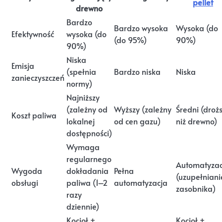
pellet
drewno
Bardzo
Bardzo wysoka
Wysoka (do
Efektywność
wysoka (do
(do 95%)
90%)
90%)
Niska
Emisja
(spełnia
Bardzo niska
Niska
zanieczyszczeń
normy)
Najniższy
(zależny od
Wyższy (zależny
Średni (droż
Koszt paliwa
lokalnej
od cen gazu)
niż drewno)
dostępności)
Wymaga
regularnego
Automatyzac
Wygoda
dokładania
Pełna
(uzupełniani
obsługi
paliwa (1–2
automatyzacja
zasobnika)
razy
dziennie)
Kocioł +
Kocioł +