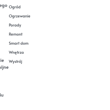
tego
Ogród
Ogrzewanie
Porady
Remont
Smart dom
Wnętrza
ie
Wystrój
ijne
iu