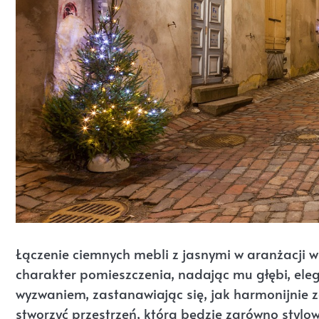
Łączenie ciemnych mebli z jasnymi w aranżacji w
charakter pomieszczenia, nadając mu głębi, elega
wyzwaniem, zastanawiając się, jak harmonijnie z
stworzyć przestrzeń, która będzie zarówno stylow