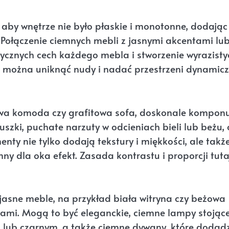
 aby wnętrze nie było płaskie i monotonne, dodają
Połączenie ciemnych mebli z jasnymi akcentami lu
ycznych cech każdego mebla i stworzenie wyrazisty
u można uniknąć nudy i nadać przestrzeni dynamic
wa komoda czy grafitowa sofa, doskonale kompon
szki, puchate narzuty w odcieniach bieli lub beżu, 
nty nie tylko dodają tekstury i miękkości, ale takż
ny dla oka efekt. Zasada kontrastu i proporcji tuta
 jasne meble, na przykład biała witryna czy beżowa
tami. Mogą to być eleganckie, ciemne lampy stojące
m lub czarnym, a także ciemne dywany, które dodad