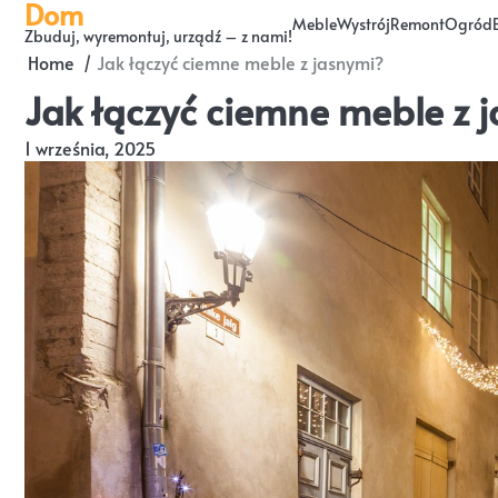
Dom
Skip
Meble
Wystrój
Remont
Ogród
Zbuduj, wyremontuj, urządź – z nami!
to
Home
Jak łączyć ciemne meble z jasnymi?
content
Jak łączyć ciemne meble z 
1 września, 2025