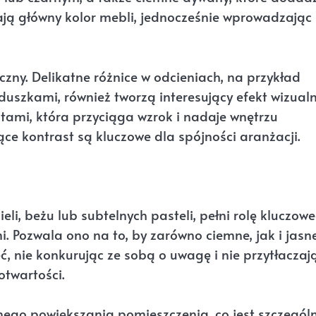
lają główny kolor mebli, jednocześnie wprowadzając
zny. Delikatne różnice w odcieniach, na przykład
szkami, również tworzą interesujący efekt wizualn
tami, która przyciąga wzrok i nadaje wnętrzu
e kontrast są kluczowe dla spójności aranżacji.
ieli, beżu lub subtelnych pasteli, pełni rolę kluczow
. Pozwala ono na to, by zarówno ciemne, jak i jasn
, nie konkurując ze sobą o uwagę i nie przytłaczaj
 otwartości.
nego powiększania pomieszczenia, co jest szczególn