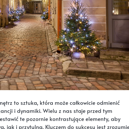
nętrz to sztuka, która może całkowicie odmienić
ncji i dynamiki. Wielu z nas staje przed tym
estawić te pozornie kontrastujące elementy, aby
a, jak i przytulna. Kluczem do sukcesu jest zrozumi