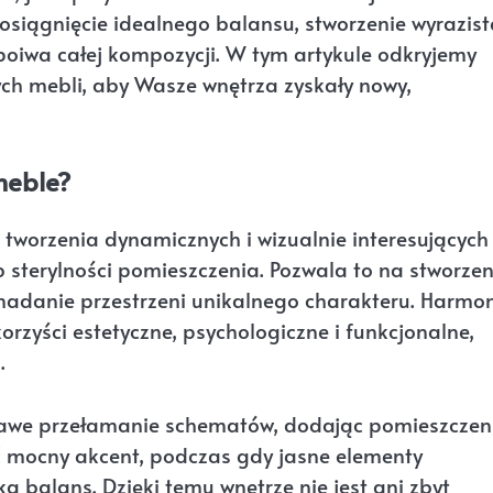
osiągnięcie idealnego balansu, stworzenie wyrazis
spoiwa całej kompozycji. W tym artykule odkryjemy
ych mebli, aby Wasze wnętrza zyskały nowy,
meble?
a tworzenia dynamicznych i wizualnie interesujących
 sterylności pomieszczenia. Pozwala to na stworzen
 nadanie przestrzeni unikalnego charakteru. Harmon
orzyści estetyczne, psychologiczne i funkcjonalne,
.
kawe przełamanie schematów, dodając pomieszczen
ć mocny akcent, podczas gdy jasne elementy
ka balans. Dzięki temu wnętrze nie jest ani zbyt