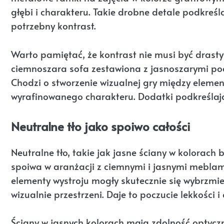
głębi i charakteru. Takie drobne detale podkreś
potrzebny kontrast.
Warto pamiętać, że kontrast nie musi być drastyc
ciemnoszara sofa zestawiona z jasnoszarymi podu
Chodzi o stworzenie wizualnej gry między elemen
wyrafinowanego charakteru. Dodatki podkreślając
Neutralne tło jako spoiwo całości
Neutralne tło, takie jak jasne ściany w kolorach b
spoiwa w aranżacji z ciemnymi i jasnymi meblami
elementy wystroju mogły skutecznie się wybrzmieć
wizualnie przestrzeni. Daje to poczucie lekkości i
Ściany w jasnych kolorach mają zdolność optycz