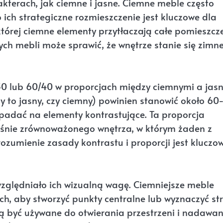
kterach, jak ciemne i jasne. Ciemne meble często
o ich strategiczne rozmieszczenie jest kluczowe dla
której ciemne elementy przytłaczają całe pomieszcze
ych mebli może sprawić, że wnętrze stanie się zimne
30 lub 60/40 w proporcjach między ciemnymi a jas
y to jasny, czy ciemny) powinien stanowić około 60
padać na elementy kontrastujące. Ta proporcja
eśnie zrównoważonego wnętrza, w którym żaden z
ozumienie zasady kontrastu i proporcji jest kluczo
względniało ich wizualną wagę. Ciemniejsze meble
h, aby stworzyć punkty centralne lub wyznaczyć str
 być używane do otwierania przestrzeni i nadawan