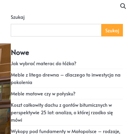
Szukaj
Szukaj
Nowe
Jak wybrać materac do łóżka?
Meble z litego drewna – dlaczego to inwestycja na
pokolenia
Meble matowe czy w połysku?
Koszt całkowity dachu z gontów bitumicznych w
perspektywie 25 lat: analiza, o której rzadko się
mówi
Wykopy pod fundamenty w Małopolsce – rodzaje,