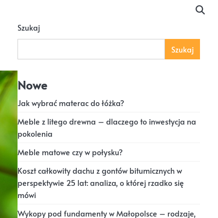
Szukaj
Szukaj
Nowe
Jak wybrać materac do łóżka?
Meble z litego drewna – dlaczego to inwestycja na
pokolenia
Meble matowe czy w połysku?
Koszt całkowity dachu z gontów bitumicznych w
perspektywie 25 lat: analiza, o której rzadko się
mówi
Wykopy pod fundamenty w Małopolsce – rodzaje,