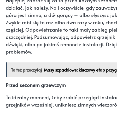
Najlepiej zabrać się za to przed każdym sezone
działać, jak należy. No i oczywiście, gdy zauważy
góra jest zimna, a dół gorący – albo słyszysz j
Zwykle robi się to raz albo dwa razy w roku, cho
częściej. Odpowietrzanie to taki mały zabieg piel
oszczędniej. Podsumowując, odpowietrz grzejnik 
dźwięki, albo po jakimś remoncie instalacji. Dzi
problemów.
To też przeczytaj
Masy szpachlowe: kluczowy etap przygo
Przed sezonem grzewczym
To idealny moment, żeby zrobić przegląd instalac
grzejników wcześniej, unikniesz zimnych wieczor