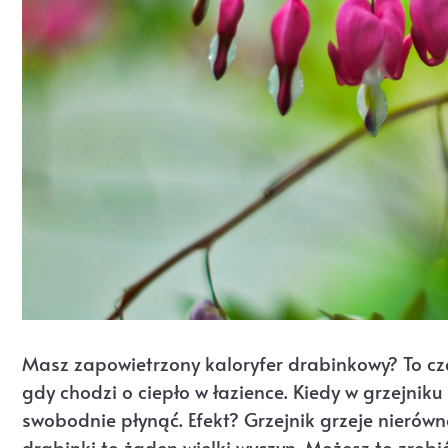
Masz zapowietrzony kaloryfer drabinkowy? To czę
gdy chodzi o ciepło w łazience. Kiedy w grzejniku
swobodnie płynąć. Efekt? Grzejnik grzeje nierów
drabinki to żaden wielki wyczyn. Możesz to zrob