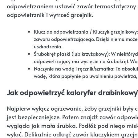
odpowietrzaniem ustawić zawór termostatyczny 
odpowietrznik i wytrzeć grzejnik.
Klucz do odpowietrzania / Kluczyk grzejnikowy: 
zaworu odpowietrzającego. Dzięki niemu możesz
uszkodzenia.
Śrubokręt płaski (lub krzyżakowy): W niektóry
odpowietrzający ma wycięcie na śrubokręt. War
Naczynie na wodę i ręcznik/szmatka: To absolu
wodę, która popłynie po uwolnieniu powietrza,
Jak odpowietrzyć kaloryfer drabinkowy?
Najpierw wyłącz ogrzewanie, żeby grzejniki były 
jest bezpieczniejsze. Potem znajdź zawór odpowie
wygląda jak mała śrubka. Podłóż pod niego misk
wylać. Delikatnie odkręć zawór kluczykiem grzejn