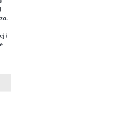
e
d
za.
j i
e