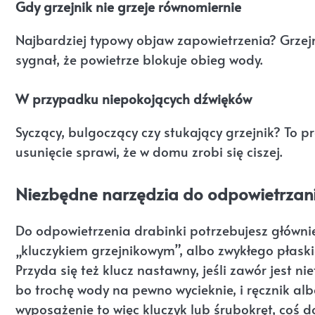
Gdy grzejnik nie grzeje równomiernie
Najbardziej typowy objaw zapowietrzenia? Grzejni
sygnał, że powietrze blokuje obieg wody.
W przypadku niepokojących dźwięków
Syczący, bulgoczący czy stukający grzejnik? To p
usunięcie sprawi, że w domu zrobi się ciszej.
Niezbędne narzędzia do odpowietrzan
Do odpowietrzenia drabinki potrzebujesz główn
„kluczykiem grzejnikowym”, albo zwykłego płaski
Przyda się też klucz nastawny, jeśli zawór jest n
bo trochę wody na pewno wycieknie, i ręcznik al
wyposażenie to więc kluczyk lub śrubokręt, coś do