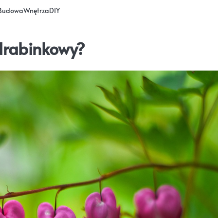
Budowa
Wnętrza
DIY
 drabinkowy?