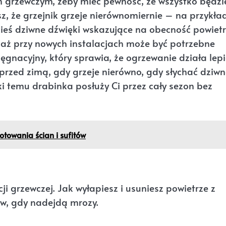
m grzewczym, żeby mieć pewność, że wszystko będzi
sz, że grzejnik grzeje nierównomiernie – na przykła
akieś dziwne dźwięki wskazujące na obecność powietr
ciaż przy nowych instalacjach może być potrzebne
ęgnacyjny, który sprawia, że ogrzewanie działa lepie
przed zimą, gdy grzeje nierówno, gdy słychać dziwn
ęki temu drabinka posłuży Ci przez cały sezon bez
towania ścian i sufitów
ji grzewczej. Jak wyłapiesz i usuniesz powietrze z
ów, gdy nadejdą mrozy.