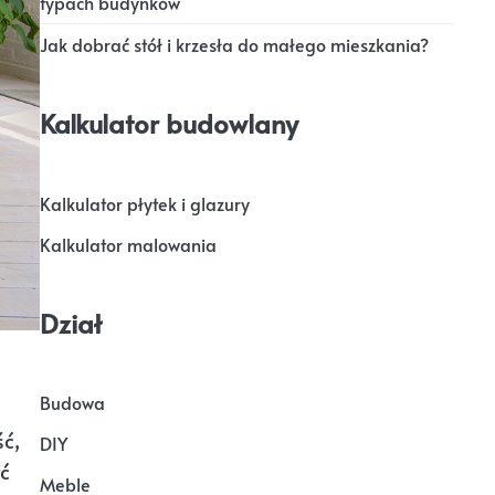
typach budynków
Jak dobrać stół i krzesła do małego mieszkania?
Kalkulator budowlany
Kalkulator płytek i glazury
Kalkulator malowania
Dział
Budowa
ć,
DIY
ć
Meble