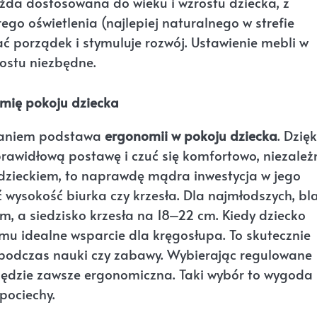
żda dostosowana do wieku i wzrostu dziecka, z
go oświetlenia (najlepiej naturalnego w strefie
ć porządek i stymuluje rozwój. Ustawienie mebli w
rostu niezbędne.
omię pokoju dziecka
daniem podstawa
ergonomii w pokoju dziecka
. Dzięk
awidłową postawę i czuć się komfortowo, niezależ
 dzieckiem, to naprawdę mądra inwestycja w jego
 wysokość biurka czy krzesła. Dla najmłodszych, bl
, a siedzisko krzesła na 18–22 cm. Kiedy dziecko
mu idealne wsparcie dla kręgosłupa. To skutecznie
odczas nauki czy zabawy. Wybierając regulowane
 będzie zawsze ergonomiczna. Taki wybór to wygoda
pociechy.