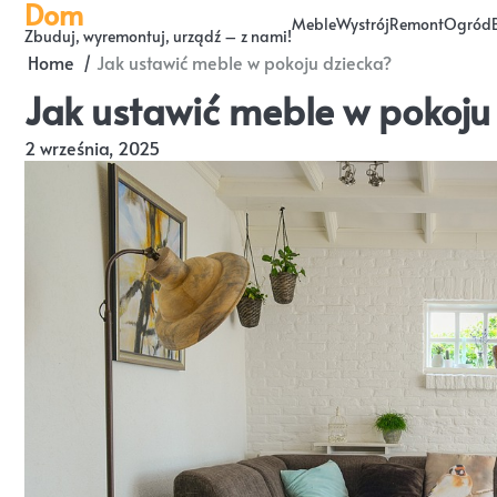
Dom
Skip
Meble
Wystrój
Remont
Ogród
Zbuduj, wyremontuj, urządź – z nami!
to
Home
Jak ustawić meble w pokoju dziecka?
content
Jak ustawić meble w pokoju
2 września, 2025