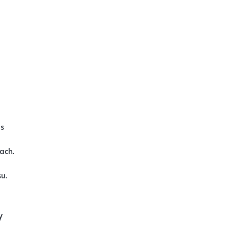
as
ach.
u.
y