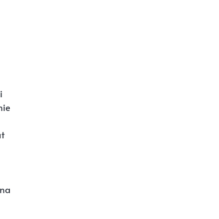
i
nie
at
 na