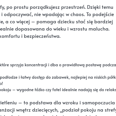
efy, po prostu porządkujesz przestrzeń. Dzięki temu
 i odpoczywać, nie wpadając w chaos. To podejście
, a co więcej – pomaga dziecku stać się bardziej
dealnie dopasowana do wieku i wzrostu malucha.
komfortu i bezpieczeństwa.
, które sprzyja koncentracji i dba o prawidłową postawę podcz
 podłodze i łatwy dostęp do zabawek, najlepiej na niskich półk
a!
pokoju – wygodne łóżko czy fotel idealnie nadają się do relaks
wietleniu – to podstawa dla wzroku i samopoczucia
nżacji wnętrz dziecięcych, „podział pokoju na stref