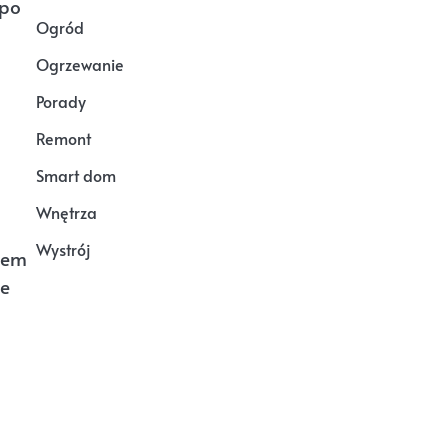
 po
Ogród
Ogrzewanie
Porady
Remont
Smart dom
Wnętrza
Wystrój
pem
że