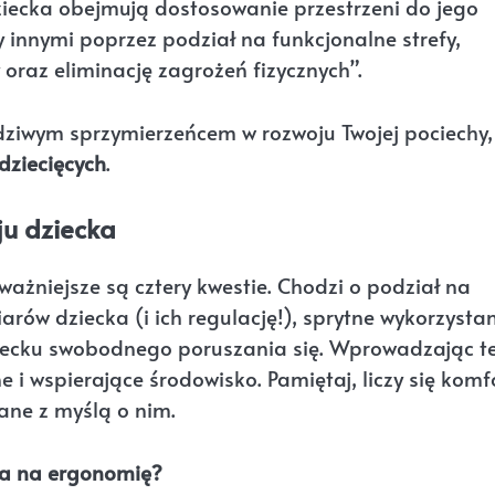
iecka obejmują dostosowanie przestrzeni do jego
 innymi poprzez podział na funkcjonalne strefy,
raz eliminację zagrożeń fizycznych”.
wdziwym sprzymierzeńcem w rozwoju Twojej pociechy,
dziecięcych
.
u dziecka
ażniejsze są cztery kwestie. Chodzi o podział na
rów dziecka (i ich regulację!), sprytne wykorzysta
ziecku swobodnego poruszania się. Wprowadzając t
 i wspierające środowisko. Pamiętaj, liczy się komf
ane z myślą o nim.
wa na ergonomię?