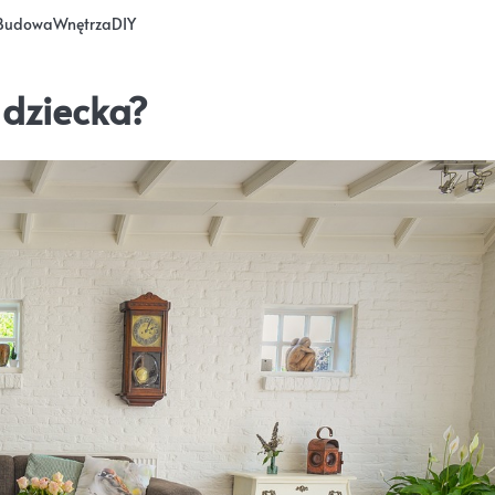
Budowa
Wnętrza
DIY
 dziecka?