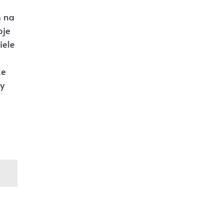
h na
oje
iele
ze
y