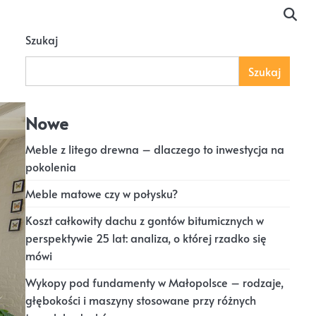
Szukaj
Szukaj
Nowe
Meble z litego drewna – dlaczego to inwestycja na
pokolenia
Meble matowe czy w połysku?
Koszt całkowity dachu z gontów bitumicznych w
perspektywie 25 lat: analiza, o której rzadko się
mówi
Wykopy pod fundamenty w Małopolsce – rodzaje,
głębokości i maszyny stosowane przy różnych