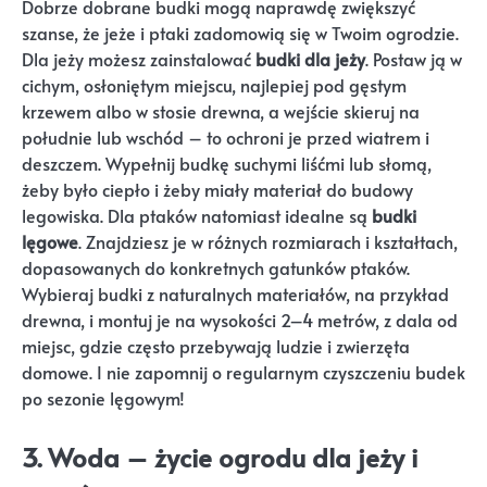
Dobrze dobrane budki mogą naprawdę zwiększyć
szanse, że jeże i ptaki zadomowią się w Twoim ogrodzie.
Dla jeży możesz zainstalować
budki dla jeży
. Postaw ją w
cichym, osłoniętym miejscu, najlepiej pod gęstym
krzewem albo w stosie drewna, a wejście skieruj na
południe lub wschód – to ochroni je przed wiatrem i
deszczem. Wypełnij budkę suchymi liśćmi lub słomą,
żeby było ciepło i żeby miały materiał do budowy
legowiska. Dla ptaków natomiast idealne są
budki
lęgowe
. Znajdziesz je w różnych rozmiarach i kształtach,
dopasowanych do konkretnych gatunków ptaków.
Wybieraj budki z naturalnych materiałów, na przykład
drewna, i montuj je na wysokości 2–4 metrów, z dala od
miejsc, gdzie często przebywają ludzie i zwierzęta
domowe. I nie zapomnij o regularnym czyszczeniu budek
po sezonie lęgowym!
3. Woda – życie ogrodu dla jeży i