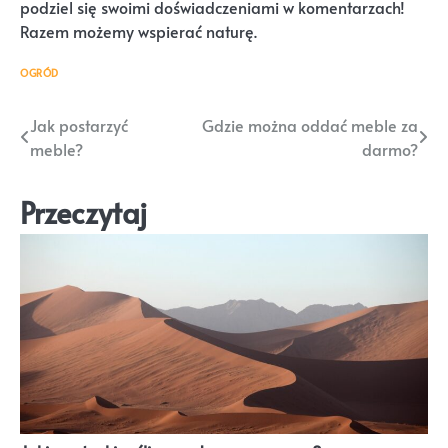
podziel się swoimi doświadczeniami w komentarzach!
Razem możemy wspierać naturę.
OGRÓD
Nawigacja
Jak postarzyć
Gdzie można oddać meble za
meble?
darmo?
wpisu
Przeczytaj