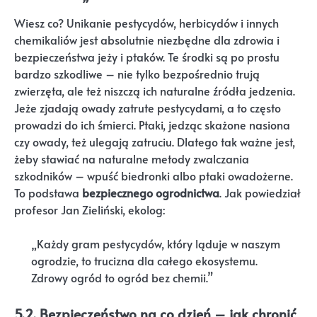
Wiesz co? Unikanie pestycydów, herbicydów i innych
chemikaliów jest absolutnie niezbędne dla zdrowia i
bezpieczeństwa jeży i ptaków. Te środki są po prostu
bardzo szkodliwe – nie tylko bezpośrednio trują
zwierzęta, ale też niszczą ich naturalne źródła jedzenia.
Jeże zjadają owady zatrute pestycydami, a to często
prowadzi do ich śmierci. Ptaki, jedząc skażone nasiona
czy owady, też ulegają zatruciu. Dlatego tak ważne jest,
żeby stawiać na naturalne metody zwalczania
szkodników – wpuść biedronki albo ptaki owadożerne.
To podstawa
bezpiecznego ogrodnictwa
. Jak powiedział
profesor Jan Zieliński, ekolog:
„Każdy gram pestycydów, który ląduje w naszym
ogrodzie, to trucizna dla całego ekosystemu.
Zdrowy ogród to ogród bez chemii.”
5.2. Bezpieczeństwo na co dzień – jak chronić