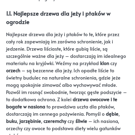
1.1. Najlepsze drzewa dla jeży i ptaków w
ogrodzie
Najlepsze drzewa dla jeży i ptaków to te, które przez
cały rok zapewniają im zarówno schronienie, jak i
jedzenie. Drzewa liściaste, które gubią liście, są
szczególnie ważne dla jeży – dostarczają im idealnego
materiału na kryjówki. Weźmy na przykład
klon
czy
orzech
– są bezcenne dla jeży. Ich opadłe liście to
świetny budulec na naturalne schronienia, gdzie jeże
mogą spokojnie zimować albo wychowywać młode.
Pozwól im rosnąć swobodnie, tworząc gęste podszycie –
to dodatkowa ochrona. Z kolei
drzewa owocowe i te
bogate w nasiona
to prawdziwa uczta dla ptaków,
dostarczają im cennego pożywienia. Pomyśl o
dębie
,
buku
,
jarzębinie
,
czeremchy
czy
śliwie
– ich nasiona,
orzechy czy owoce to podstawa diety wielu gatunków