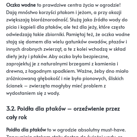
Oczka wodne
to prawdziwe centra życia w ogrodzie!
Dają mnóstwo korzyści ptakom i jeżom, a przy okazji
zwiększają bioróżnorodność. Służą jako źródło wody do
picia i kąpieli dla ptaków, ale też dla jeży, które często
odwiedzają takie zbiorniki. Pamiętaj też, że oczka wodne
stają się domem dla wielu gatunków owadów, płazów i
innych drobnych zwierząt, a te z kolei wchodzą w skład
diety jeży i ptaków. Aby oczko było bezpieczne,
zaprojektuj je z naturalnymi brzegami z kamienia i
drewna, z łagodnym spadkiem. Ważne, żeby dno miało
zróżnicowaną głębokość i nie było pionowych, śliskich
ścianek – zwierzęta mogłyby mieć problem z
wydostaniem się z wody.
3.2. Poidła dla ptaków – orzeźwienie przez
cały rok
Poidła dla ptaków
to w ogrodzie absolutny must-have.
Zapewniają ptakom stały dostęp do świeżej wody, co