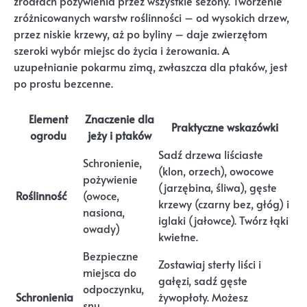
źródłach pożywienia przez wszystkie sezony. Tworzenie
zróżnicowanych warstw roślinności – od wysokich drzew,
przez niskie krzewy, aż po byliny – daje zwierzętom
szeroki wybór miejsc do życia i żerowania. A
uzupełnianie pokarmu zimą, zwłaszcza dla ptaków, jest
po prostu bezcenne.
Element
Znaczenie dla
Praktyczne wskazówki
ogrodu
jeży i ptaków
Sadź drzewa liściaste
Schronienie,
(klon, orzech), owocowe
pożywienie
(jarzębina, śliwa), gęste
Roślinność
(owoce,
krzewy (czarny bez, głóg) i
nasiona,
iglaki (jałowce). Twórz łąki
owady)
kwietne.
Bezpieczne
Zostawiaj sterty liści i
miejsca do
gałęzi, sadź gęste
odpoczynku,
Schronienia
żywopłoty. Możesz
snu,