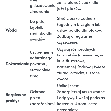
zainstalować budki dla
gniazdowania,
jeży i ptaków.
zimowania
Stwórz oczko wodne z
Do picia,
łagodnym brzegiem lub
kąpieli,
Woda
ustaw poidła dla ptaków.
siedlisko dla
Zadbaj o regularne
owadów
czyszczenie.
Używaj różnorodnych
Uzupełnienie
karmników (drewniane, na
naturalnego
kule tłuszczowe,
Dokarmianie
pokarmu,
naziemne). Podawaj świeże
szczególnie
ziarna, orzechy, suszone
zimą
owoce.
Unikaj chemii.
Ochrona
Zabezpieczaj oczka wodne
Bezpieczne
przed
i odpływy. Uważaj podczas
praktyki
zagrożeniami
koszenia. Usuwaj ostre
przedmioty.