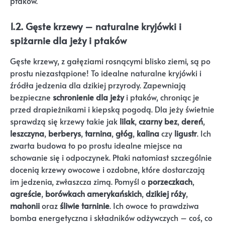
ptaków.
1.2. Gęste krzewy – naturalne kryjówki i
spiżarnie dla jeży i ptaków
Gęste krzewy, z gałęziami rosnącymi blisko ziemi, są po
prostu niezastąpione! To idealne naturalne kryjówki i
źródła jedzenia dla dzikiej przyrody. Zapewniają
bezpieczne
schronienie dla jeży
i ptaków, chroniąc je
przed drapieżnikami i kiepską pogodą. Dla jeży świetnie
sprawdzą się krzewy takie jak
lilak
,
czarny bez
,
dereń
,
leszczyna
,
berberys
,
tarnina
,
głóg
,
kalina
czy
ligustr
. Ich
zwarta budowa to po prostu idealne miejsce na
schowanie się i odpoczynek. Ptaki natomiast szczególnie
docenią krzewy owocowe i ozdobne, które dostarczają
im jedzenia, zwłaszcza zimą. Pomyśl o
porzeczkach
,
agreście
,
borówkach amerykańskich
,
dzikiej róży
,
mahonii
oraz
śliwie tarninie
. Ich owoce to prawdziwa
bomba energetyczna i składników odżywczych – coś, co