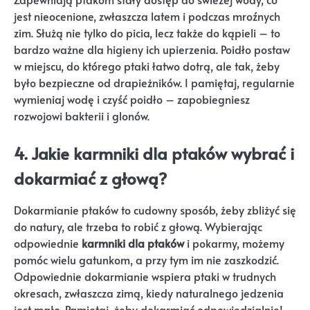
jest nieocenione, zwłaszcza latem i podczas mroźnych
zim. Służą nie tylko do picia, lecz także do kąpieli – to
bardzo ważne dla higieny ich upierzenia. Poidło postaw
w miejscu, do którego ptaki łatwo dotrą, ale tak, żeby
było bezpieczne od drapieżników. I pamiętaj, regularnie
wymieniaj wodę i czyść poidło – zapobiegniesz
rozwojowi bakterii i glonów.
4. Jakie karmniki dla ptaków wybrać i
dokarmiać z głową?
Dokarmianie ptaków to cudowny sposób, żeby zbliżyć się
do natury, ale trzeba to robić z głową. Wybierając
odpowiednie
karmniki dla ptaków
i pokarmy, możemy
pomóc wielu gatunkom, a przy tym im nie zaszkodzić.
Odpowiednie dokarmianie wspiera ptaki w trudnych
okresach, zwłaszcza zimą, kiedy naturalnego jedzenia
jest mało. Pamiętaj, żeby dokarmiać odpowiedzialnie!