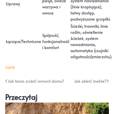
pasje, świeże
system nawadniania
Uprawy
warzywa i
(linie kroplujące),
owoce
łatwy dostęp,
podwyższone grządki.
Ścieżki, trawniki, linie
roślin, oświetlenie
Spójność,
ścieżek, system
Łączące/Techniczne
funkcjonalność
nawadniania,
i komfort
automatyka (czujniki
wilgotności/zmierzchu).
OGRÓD
Nawigacja
Jak tanio zrobić remont domu?
Jak okleić meble?
wpisu
Przeczytaj