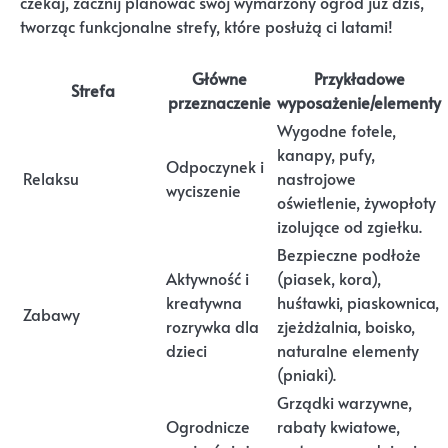
czekaj, zacznij planować swój wymarzony ogród już dziś,
tworząc funkcjonalne strefy, które posłużą ci latami!
Główne
Przykładowe
Strefa
przeznaczenie
wyposażenie/elementy
Wygodne fotele,
kanapy, pufy,
Odpoczynek i
Relaksu
nastrojowe
wyciszenie
oświetlenie, żywopłoty
izolujące od zgiełku.
Bezpieczne podłoże
Aktywność i
(piasek, kora),
kreatywna
huśtawki, piaskownica,
Zabawy
rozrywka dla
zjeżdżalnia, boisko,
dzieci
naturalne elementy
(pniaki).
Grządki warzywne,
Ogrodnicze
rabaty kwiatowe,