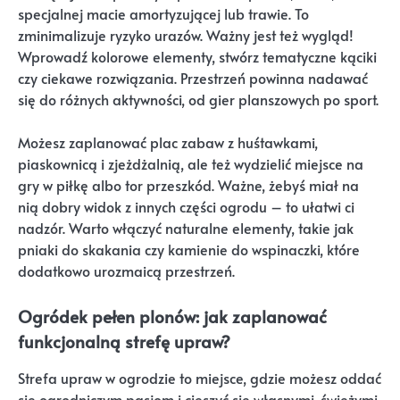
specjalnej macie amortyzującej lub trawie. To
zminimalizuje ryzyko urazów. Ważny jest też wygląd!
Wprowadź kolorowe elementy, stwórz tematyczne kąciki
czy ciekawe rozwiązania. Przestrzeń powinna nadawać
się do różnych aktywności, od gier planszowych po sport.
Możesz zaplanować plac zabaw z huśtawkami,
piaskownicą i zjeżdżalnią, ale też wydzielić miejsce na
gry w piłkę albo tor przeszkód. Ważne, żebyś miał na
nią dobry widok z innych części ogrodu – to ułatwi ci
nadzór. Warto włączyć naturalne elementy, takie jak
pniaki do skakania czy kamienie do wspinaczki, które
dodatkowo urozmaicą przestrzeń.
Ogródek pełen plonów: jak zaplanować
funkcjonalną strefę upraw?
Strefa upraw w ogrodzie to miejsce, gdzie możesz oddać
się ogrodniczym pasjom i cieszyć się własnymi, świeżymi