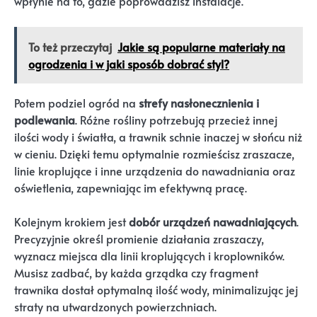
wpłynie na to, gdzie poprowadzisz instalacje.
To też przeczytaj
Jakie są popularne materiały na
ogrodzenia i w jaki sposób dobrać styl?
Potem podziel ogród na
strefy nasłonecznienia i
podlewania
. Różne rośliny potrzebują przecież innej
ilości wody i światła, a trawnik schnie inaczej w słońcu niż
w cieniu. Dzięki temu optymalnie rozmieścisz zraszacze,
linie kroplujące i inne urządzenia do nawadniania oraz
oświetlenia, zapewniając im efektywną pracę.
Kolejnym krokiem jest
dobór urządzeń nawadniających
.
Precyzyjnie określ promienie działania zraszaczy,
wyznacz miejsca dla linii kroplujących i kroplowników.
Musisz zadbać, by każda grządka czy fragment
trawnika dostał optymalną ilość wody, minimalizując jej
straty na utwardzonych powierzchniach.