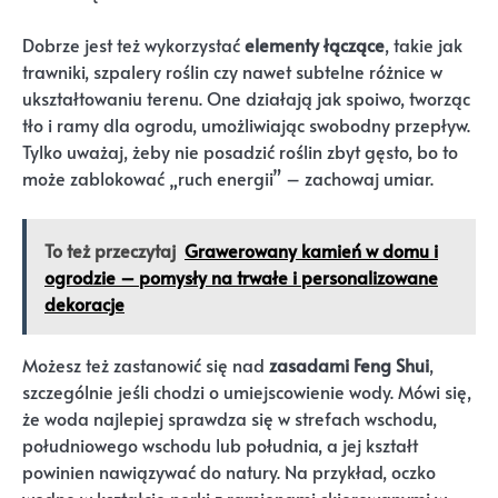
Dobrze jest też wykorzystać
elementy łączące
, takie jak
trawniki, szpalery roślin czy nawet subtelne różnice w
ukształtowaniu terenu. One działają jak spoiwo, tworząc
tło i ramy dla ogrodu, umożliwiając swobodny przepływ.
Tylko uważaj, żeby nie posadzić roślin zbyt gęsto, bo to
może zablokować „ruch energii” – zachowaj umiar.
To też przeczytaj
Grawerowany kamień w domu i
ogrodzie – pomysły na trwałe i personalizowane
dekoracje
Możesz też zastanowić się nad
zasadami Feng Shui
,
szczególnie jeśli chodzi o umiejscowienie wody. Mówi się,
że woda najlepiej sprawdza się w strefach wschodu,
południowego wschodu lub południa, a jej kształt
powinien nawiązywać do natury. Na przykład, oczko