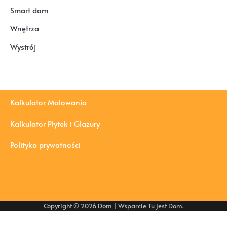
Smart dom
Wnętrza
Wystrój
Kalkulator Malowania
Kalkulator Płytek i Glazury
Polityka prywatności
Copyright © 2026
Dom
| Wsparcie
Tu jest Dom
.