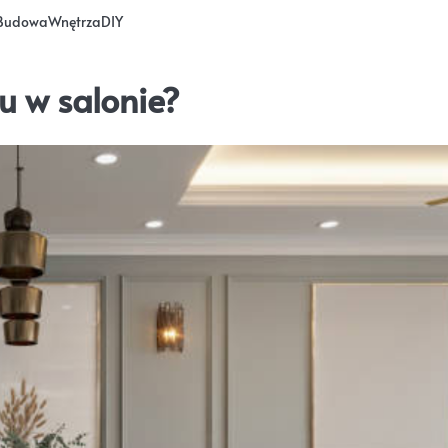
Budowa
Wnętrza
DIY
u w salonie?