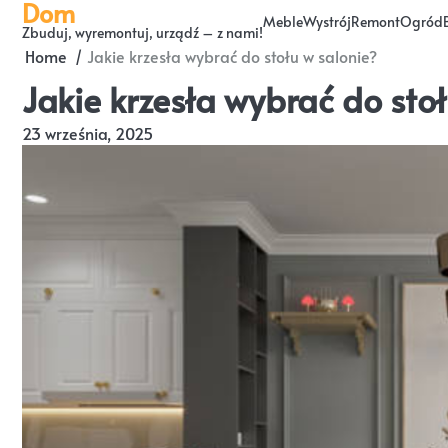
Dom
Skip
Meble
Wystrój
Remont
Ogród
Zbuduj, wyremontuj, urządź – z nami!
to
Home
Jakie krzesła wybrać do stołu w salonie?
content
Jakie krzesła wybrać do stoł
23 września, 2025