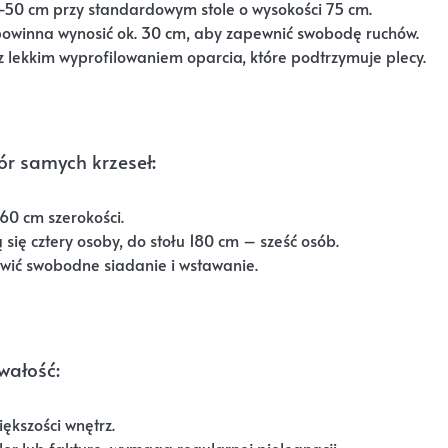
–50 cm przy standardowym stole o wysokości 75 cm.
powinna wynosić ok. 30 cm, aby zapewnić swobodę ruchów.
z lekkim wyprofilowaniem oparcia, które podtrzymuje plecy.
ór samych krzeseł:
0 cm szerokości.
się cztery osoby, do stołu 180 cm – sześć osób.
wić swobodne siadanie i wstawanie.
wałość:
ększości wnętrz.
r lub fakturę, wymaga regularnej pielęgnacji.