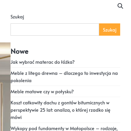
Szukaj
Szukaj
Nowe
Jak wybrać materac do łóżka?
Meble z litego drewna – dlaczego to inwestycja na
pokolenia
Meble matowe czy w połysku?
Koszt całkowity dachu z gontów bitumicznych w
perspektywie 25 lat: analiza, o której rzadko się
mówi
Wykopy pod fundamenty w Małopolsce – rodzaje,