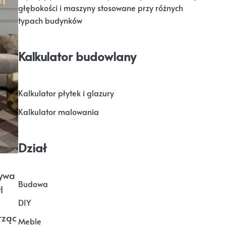
głębokości i maszyny stosowane przy różnych
typach budynków
Kalkulator budowlany
Kalkulator płytek i glazury
Kalkulator malowania
Dział
ływa
Budowa
l
DIY
rząc
Meble