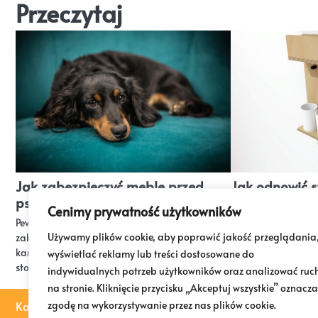
Przeczytaj
Jak zabezpieczyć meble przed
Jak odnowić s
psem?
sklejki?
Cenimy prywatność użytkowników
Pewnie nie raz łapałeś się na myśli: jak
Daj starym meblom z
Używamy plików cookie, aby poprawić jakość przeglądania
zabezpieczyć meble przed psem? Zniszczone
świetny sposób, żeb
kanapy, podrapane drzwi czy obgryzione nogi
zadbać o planetę 
wyświetlać reklamy lub treści dostosowane do
stołów…
indywidualnych potrzeb użytkowników oraz analizować ruc
na stronie. Kliknięcie przycisku „Akceptuj wszystkie” oznacza
zgodę na wykorzystywanie przez nas plików cookie.
Kalkulator Malowania