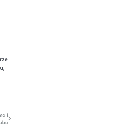
rze
u,
ć
ma i
lubu