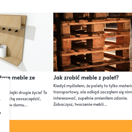
tare meble ze
Jak zrobić meble z palet?
Kiedyś myślałem, że palety to tylko materi
transportowy, ale odkąd zacząłem się nim
e sklejki drugie życie! To
interesować, zupełnie zmieniłem zdanie.
,
y trochę zaoszczędzić,
Zobaczysz, tworzenie mebli…
i mieć w domu…
h