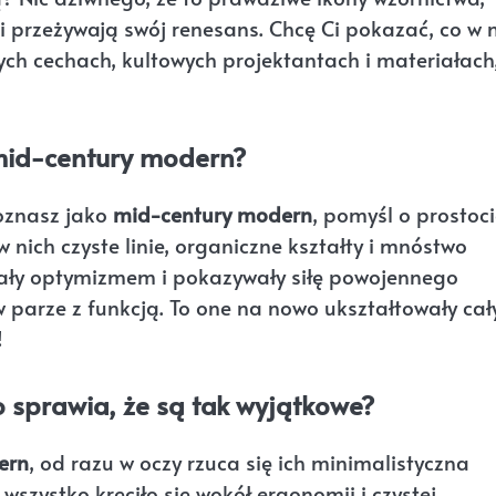
i przeżywają swój renesans. Chcę Ci pokazać, co w 
ch cechach, kultowych projektantach i materiałach
 mid-century modern?
poznasz jako
mid-century modern
, pomyśl o prostoci
 nich czyste linie, organiczne kształty i mnóstwo
piały optymizmem i pokazywały siłę powojennego
parze z funkcją. To one na nowo ukształtowały cał
!
 sprawia, że są tak wyjątkowe?
ern
, od razu w oczy rzuca się ich minimalistyczna
wszystko kręciło się wokół ergonomii i czystej