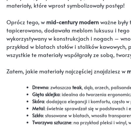
materiały, które wprost symbolizowały postęp!
Oprócz tego, w
mid-century modern
ważne były t
tapicerowano, dodawała meblom luksusu i tego 
wykorzystywany w konstrukcjach i nogach – wnosił
przykład w blatach stołów i stolików kawowych, p
wszystkie te materiały współgrały ze sobą, tworzy
Zatem, jakie materiały najczęściej znajdziesz w
m
Drewno
: zwłaszcza
teak
, dąb, orzech, palisand
Gięta sklejka
: idealna do tworzenia ergonomic
Skóra
: dodająca elegancji i komfortu, często w
Metal
: świetnie sprawdzał się w podstawach i
Szkło
: stosowane w blatach, wnosiło transparent
Tworzywa sztuczne
: na przykład pleksi i winyl