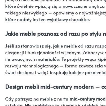
które świetnie wpisują się w nowoczesne wnętrza 
takiego niezwykłego – opowiemy o najważniejszy
które nadały im ten wyjątkowy charakter.
Jakie meble poznasz od razu po stylu
Jeśli zastanawiasz się, jakie meble od razu roz
elegancji i funkcjonalności w jednym. Zobaczysz w
innowacyjnych materiałów. Te projekty wręcz ki
rozwoju technologicznego – forma zawsze szła w 
świat designu i wciąż inspirują kolejne pokolenia
Design mebli mid-century modern – co
Gdy patrzysz na meble z nurtu
mid-century mod
estetyka. Nie znajdziesz tu zbędnych zdobień, bo 