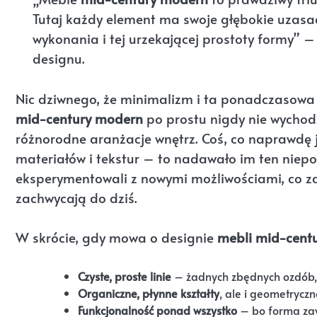
Tutaj każdy element ma swoje głębokie uzasadn
wykonania i tej urzekającej prostoty formy” 
designu.
Nic dziwnego, że minimalizm i ta ponadczasowa e
mid-century modern
po prostu nigdy nie wychod
różnorodne aranżacje wnętrz. Coś, co naprawdę j
materiałów i tekstur – to nadawało im ten niepo
eksperymentowali z nowymi możliwościami, co z
zachwycają do dziś.
W skrócie, gdy mowa o designie
mebli mid-cent
Czyste, proste linie
– żadnych zbędnych ozdób, 
Organiczne, płynne kształty
, ale i geometrycz
Funkcjonalność ponad wszystko
– bo forma zaw