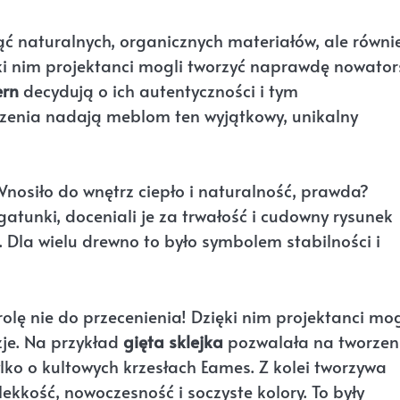
 naturalnych, organicznych materiałów, ale równi
ki nim projektanci mogli tworzyć naprawdę nowator
ern
decydują o ich autentyczności i tym
czenia nadają meblom ten wyjątkowy, unikalny
nosiło do wnętrz ciepło i naturalność, prawda?
atunki, doceniali je za trwałość i cudowny rysunek
r. Dla wielu drewno to było symbolem stabilności i
olę nie do przecenienia! Dzięki nim projektanci mog
zje. Na przykład
gięta sklejka
pozwalała na tworzen
ko o kultowych krzesłach Eames. Z kolei tworzywa
 lekkość, nowoczesność i soczyste kolory. To były