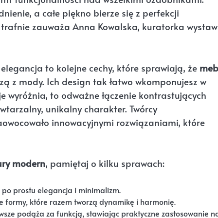
ienie, a całe piękno bierze się z perfekcji
– trafnie zauważa Anna Kowalska, kuratorka wystaw
legancja to kolejne cechy, które sprawiają, że
meb
zą z mody. Ich design tak łatwo wkomponujesz w
e wyróżnia, to odważne łączenie kontrastujących
wtarzalny, unikalny charakter. Twórcy
aowocowało innowacyjnymi rozwiązaniami, które
ury modern
, pamiętaj o kilku sprawach:
po prostu elegancja i minimalizm.
ne formy, które razem tworzą dynamikę i harmonię.
sze podąża za funkcją, stawiając praktyczne zastosowanie n