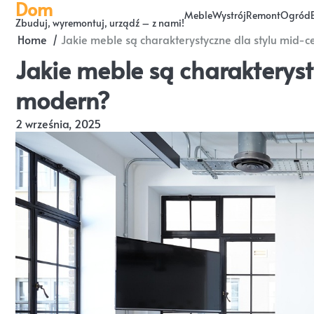
Dom
Skip
Meble
Wystrój
Remont
Ogród
Zbuduj, wyremontuj, urządź – z nami!
to
Home
Jakie meble są charakterystyczne dla stylu mid-
content
Jakie meble są charakteryst
modern?
2 września, 2025