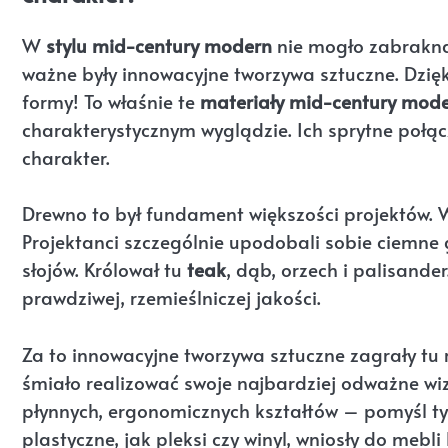
W
stylu mid-century modern
nie mogło zabraknąć
ważne były innowacyjne tworzywa sztuczne. Dzię
formy! To właśnie te
materiały mid-century mod
charakterystycznym wyglądzie. Ich sprytne połą
charakter.
Drewno to był fundament większości projektów. W
Projektanci szczególnie upodobali sobie ciemne g
słojów. Królował tu
teak
, dąb, orzech i palisande
prawdziwej, rzemieślniczej jakości.
Za to innowacyjne tworzywa sztuczne zagrały tu r
śmiało realizować swoje najbardziej odważne wi
płynnych, ergonomicznych kształtów – pomyśl tyl
plastyczne, jak pleksi czy winyl, wniosły do mebli