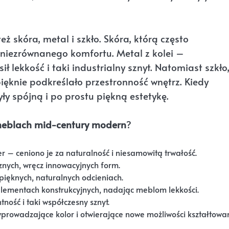
eż skóra, metal i szkło. Skóra, którą często
niezrównanego komfortu. Metal z kolei –
 lekkość i taki industrialny sznyt. Natomiast szkło
ięknie podkreślało przestronność wnętrz. Kiedy
ły spójną i po prostu piękną estetykę.
eblach mid-century modern
?
er – ceniono je za naturalność i niesamowitą trwałość.
znych, wręcz innowacyjnych form.
 pięknych, naturalnych odcieniach.
 elementach konstrukcyjnych, nadając meblom lekkości.
ność i taki współczesny sznyt.
, wprowadzające kolor i otwierające nowe możliwości kształtowa