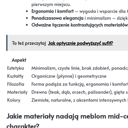
pierwszym miejscu.
Ergonomia i komfort
– wygoda i wsparcie dla 
Ponadczasowa elegancja
i minimalizm – dzięk
Odważne łączenie kontrastujących materiałów 
To też przeczytaj
Jak optycznie podwyższyć sufit?
Aspekt
Estetyka
Minimalizm, czyste linie, brak zdobień, ponad
Kształty
Organiczne (płynne) i geometryczne
Filozofia
Forma podąża za funkcją, ergonomia i komfor
Materiały
Drewno (teak, dąb, orzech, palisander), gięta sk
Kolory
Ziemiste, naturalne, z akcentami intensywnych
Jakie materiały nadają meblom mid-c
charakter?