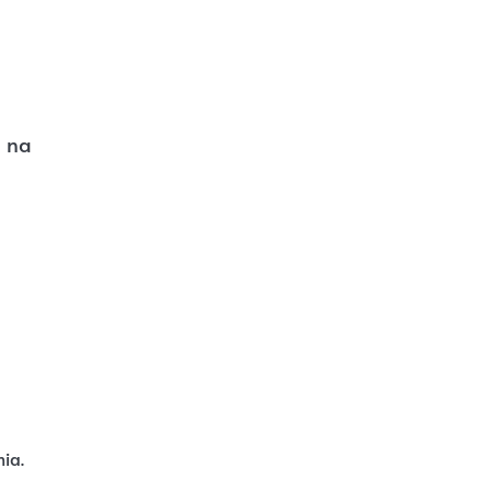
, na
nia.