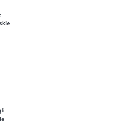
e
skie
li
ie