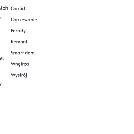
nich
Ogród
,
Ogrzewanie
Porady
Remont
Smart dom
e,
Wnętrza
Wystrój
y