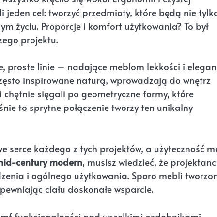
 jeden cel: tworzyć przedmioty, które będą nie tylk
ym życiu. Proporcje i komfort użytkowania? To był
ego projektu.
, proste linie – nadające meblom lekkości i elegan
 często inspirowane naturą, wprowadzają do wnętrz
 chętnie sięgali po geometryczne formy, które
nie to sprytne połączenie tworzy ten unikalny
we serce każdego z tych projektów, a użyteczność m
id-century modern
, musisz wiedzieć, że projektanc
dzenia i ogólnego użytkowania. Sporo mebli tworzo
zapewniając ciału doskonałe wsparcie.
umf funkcjonalności nad wszelkimi ozdobnikami.