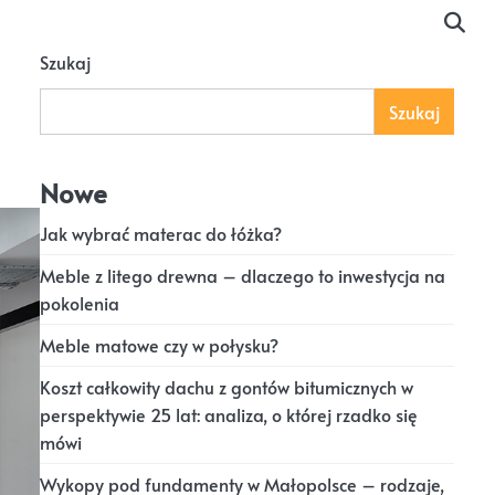
Szukaj
Szukaj
Nowe
Jak wybrać materac do łóżka?
Meble z litego drewna – dlaczego to inwestycja na
pokolenia
Meble matowe czy w połysku?
Koszt całkowity dachu z gontów bitumicznych w
perspektywie 25 lat: analiza, o której rzadko się
mówi
Wykopy pod fundamenty w Małopolsce – rodzaje,