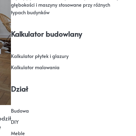
głębokości i maszyny stosowane przy różnych
typach budynków
Kalkulator budowlany
Kalkulator płytek i glazury
Kalkulator malowania
Dział
Budowa
odził
DIY
e
Meble