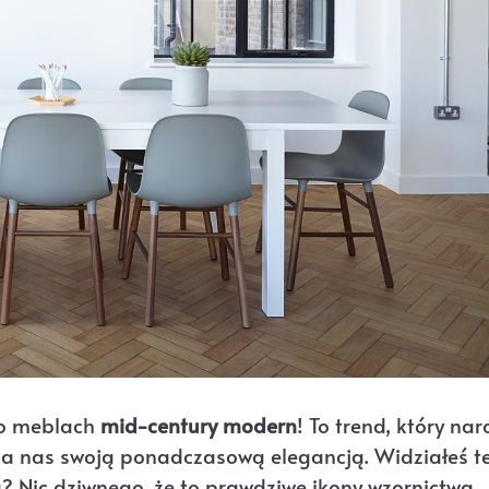
 o meblach
mid-century modern
! To trend, który nar
yca nas swoją ponadczasową elegancją. Widziałeś t
? Nic dziwnego, że to prawdziwe ikony wzornictwa,