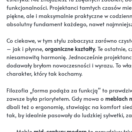
funkcjonalności. Projektanci tamtych czasów mieli
piękne, ale i maksymalnie praktyczne w codzienn
absolutny fundament każdego, nawet najmniejsz
Co ciekawe, w tym stylu zobaczysz zarówno czyste
– jak i płynne,
organiczne kształty
. Te ostatnie,
niesamowitą harmonię. Jednocześnie projektanci
dodawały bryłom nowoczesności i wyrazu. To właś
charakter, który tak kochamy.
Filozofia „forma podąża za funkcją” to prawdzi
zawsze była priorytetem. Gdy mowa o
meblach m
dbali też o ergonomię, stawiając na komfort sie
tak, by idealnie pasowały do ludzkiej sylwetki, 
„Meble
mid-century modern
to prawdziwy tri