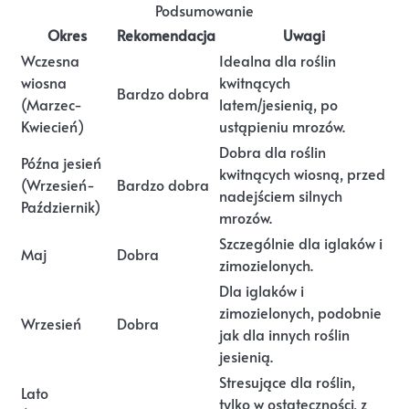
Podsumowanie
Okres
Rekomendacja
Uwagi
Wczesna
Idealna dla roślin
wiosna
kwitnących
Bardzo dobra
(Marzec-
latem/jesienią, po
Kwiecień)
ustąpieniu mrozów.
Dobra dla roślin
Późna jesień
kwitnących wiosną, przed
(Wrzesień-
Bardzo dobra
nadejściem silnych
Październik)
mrozów.
Szczególnie dla iglaków i
Maj
Dobra
zimozielonych.
Dla iglaków i
zimozielonych, podobnie
Wrzesień
Dobra
jak dla innych roślin
jesienią.
Stresujące dla roślin,
Lato
tylko w ostateczności, z