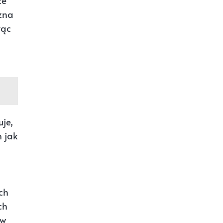
ce
zna
rąc
je,
 jak
ch
ch
ów