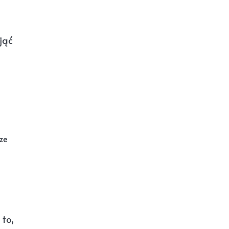
jąć
ze
to,