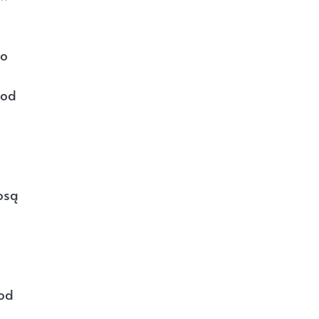
 o
 od
osą
 od