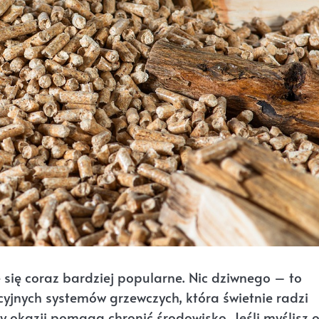
 się coraz bardziej popularne. Nic dziwnego – to
yjnych systemów grzewczych, która świetnie radzi
y okazji pomaga chronić środowisko. Jeśli myślisz 