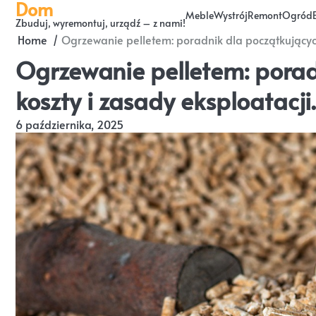
Dom
Skip
Meble
Wystrój
Remont
Ogród
Zbuduj, wyremontuj, urządź – z nami!
to
Home
Ogrzewanie pelletem: poradnik dla początkujących
content
Ogrzewanie pelletem: porad
koszty i zasady eksploatacji.
6 października, 2025