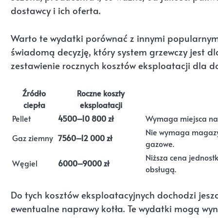
dostawcy i ich oferta.
Warto te wydatki porównać z innymi popularnymi 
świadomą decyzję, który system grzewczy jest dl
zestawienie rocznych kosztów eksploatacji dla d
Źródło
Roczne koszty
ciepła
eksploatacji
Pellet
4500–10 800 zł
Wymaga miejsca na m
Nie wymaga magazyn
Gaz ziemny
7560–12 000 zł
gazowe.
Niższa cena jednostk
Węgiel
6000–9000 zł
obsługą.
Do tych kosztów eksploatacyjnych dochodzi jeszcz
ewentualne naprawy kotła. Te wydatki mogą wyno