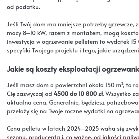
od podatku.
Jeśli Twój dom ma mniejsze potrzeby grzewcze, zn
mocy 8–10 kW, razem z montażem, mogą kosztowa
inwestycja w ogrzewanie pelletem to wydatek 15
specyfiki Twojego projektu i tego, jakie urządzen
Jakie są koszty eksploatacji ogrzewania
Jeśli masz dom o powierzchni około 150 m², to r
Cię zazwyczaj od
4500 do 10 800 zł
. Wszystko zal
aktualna cena. Generalnie, będziesz potrzebować
przełoży się na Twoje roczne wydatki na ogrzewa
Cena pelletu w latach 2024–2025 waha się zwyk
sezonu, producenta i, co ważne, od jakości pali