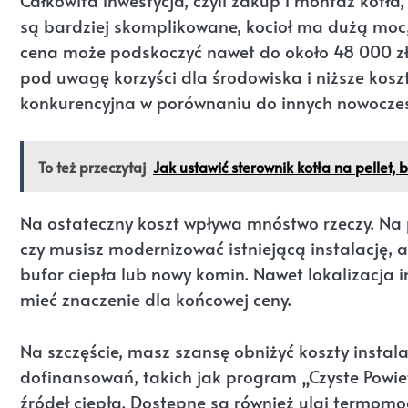
Całkowita inwestycja, czyli zakup i montaż kotła
są bardziej skomplikowane, kocioł ma dużą moc
cena może podskoczyć nawet do około 48 000 zł.
pod uwagę korzyści dla środowiska i niższe koszt
konkurencyjna w porównaniu do innych nowoczesn
To też przeczytaj
Jak ustawić sterownik kotła na pellet, 
Na ostateczny koszt wpływa mnóstwo rzeczy. Na pr
czy musisz modernizować istniejącą instalację,
bufor ciepła lub nowy komin. Nawet lokalizacja
mieć znaczenie dla końcowej ceny.
Na szczęście, masz szansę obniżyć koszty instal
dofinansowań, takich jak program „Czyste Powiet
źródeł ciepła. Dostępne są również ulgi termomo