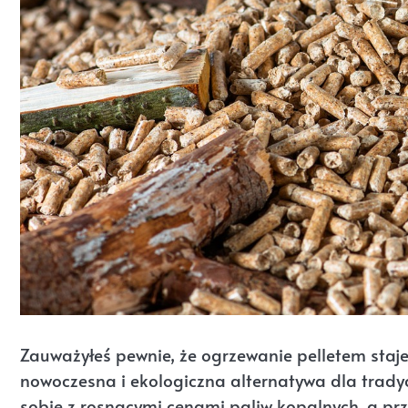
Zauważyłeś pewnie, że ogrzewanie pelletem staje
nowoczesna i ekologiczna alternatywa dla tradyc
sobie z rosnącymi cenami paliw kopalnych, a prz