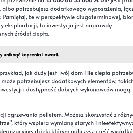
, to przeważnie od
15 000 do 35 000 zł
. Ale jeśli pra
, albo potrzebujesz dodatkowego wyposażenia, łąc
 Pamiętaj, że w perspektywie długoterminowej, bio
y eksploatacji, ta inwestycja jest naprawdę
ych źródeł ciepła.
by uniknąć kopcenia i awarii.
zykład, jak duży jest Twój dom i ile ciepła potrzebu
 a może potrzebujesz dodatkowych elementów, takich
 inwestycji i dostępność dobrych wykonawców mogą
acji ogrzewania pelletem. Możesz skorzystać z różny
rze”, który wspiera wymianę starych i nieefektywny
dernizacyjne, dzięki którym odliczysz część wydatk