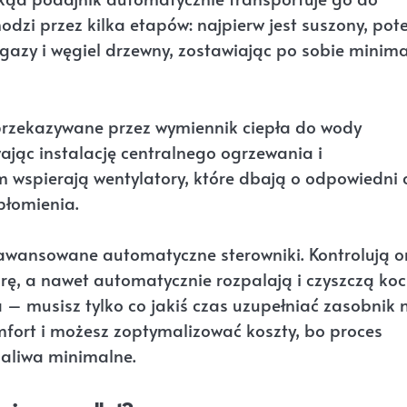
odzi przez kilka etapów: najpierw jest suszony, po
 gazy i węgiel drzewny, zostawiając po sobie minim
t przekazywane przez wymiennik ciepła do wody
jąc instalację centralnego ogrzewania i
m wspierają wentylatory, które dbają o odpowiedni 
płomienia.
awansowane automatyczne sterowniki. Kontrolują o
ę, a nawet automatycznie rozpalają i czyszczą koci
 – musisz tylko co jakiś czas uzupełniać zasobnik 
omfort i możesz zoptymalizować koszty, bo proces
paliwa minimalne.