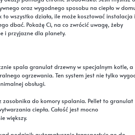
ektywnego oraz wygodnego sposobu na ciepło w domu
 to wszystko działa, ile może kosztować instalacja 
iego dbać. Pokażę Ci, na co zwrócić uwagę, żeby
 i przyjazne dla planety.
znie spala granulat drzewny w specjalnym kotle, a
tralnego ogrzewania. Ten system jest nie tylko wygo
nimalnej obsługi.
z zasobnika do komory spalania. Pellet to granulat
 wytwarzania ciepła. Całość jest mocno
e większy.
skąd podajnik automatycznie transportuje go do