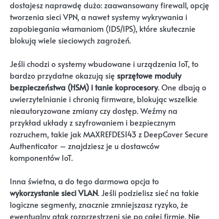
dostajesz naprawdę dużo: zaawansowany firewall, opcję
tworzenia sieci VPN, a nawet systemy wykrywania i
zapobiegania włamaniom (IDS/IPS), które skutecznie
blokują wiele sieciowych zagrożeń.
Jeśli chodzi o systemy wbudowane i urządzenia IoT, to
bardzo przydatne okazują się
sprzętowe moduły
bezpieczeństwa (HSM) i tanie koprocesory
. One dbają o
uwierzytelnianie i chronią firmware, blokując wszelkie
nieautoryzowane zmiany czy dostęp. Weźmy na
przykład układy z szyfrowaniem i bezpiecznym
rozruchem, takie jak MAXREFDES143 z DeepCover Secure
Authenticator – znajdziesz je u dostawców
komponentów IoT.
Inna świetna, a do tego darmowa opcja to
wykorzystanie sieci VLAN
. Jeśli podzielisz sieć na takie
logiczne segmenty, znacznie zmniejszasz ryzyko, że
ewentualny atak rozprzestrzeni się po całej firmie. Nie