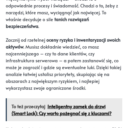
odpowiednie procesy i świadomość. Chodzi o to, żeby z
narzędzi, które masz, wyciągnąć jak najwięcej. To
właśnie decyduje o sile
tanich rozwiązań
bezpieczeństwa
.
Zacznij od rzetelnej
oceny ryzyka i inwentaryzacji swoich
aktywów
. Musisz dokładnie wiedzieć, co masz
najcenniejszego – czy to dane klientów, czy
infrastruktura serwerowa – a potem zastanowić się, co
może je zagrozić i gdzie są ewentualne luki. Dzięki takiej
analizie łatwiej ustalisz priorytety, skupiając się na
obszarach z największym ryzykiem, i najlepiej
wykorzystasz swoje ograniczone środki.
To też przeczytaj
Inteligentny zamek do drzwi
(Smart Lock): Czy warto pożegnać się z kluczami?