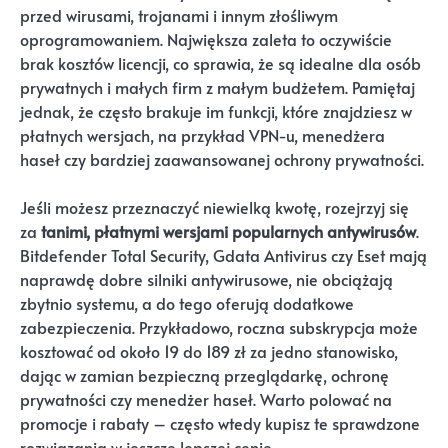
przed wirusami, trojanami i innym złośliwym
oprogramowaniem. Największa zaleta to oczywiście
brak kosztów licencji, co sprawia, że są idealne dla osób
prywatnych i małych firm z małym budżetem. Pamiętaj
jednak, że często brakuje im funkcji, które znajdziesz w
płatnych wersjach, na przykład VPN-u, menedżera
haseł czy bardziej zaawansowanej ochrony prywatności.
Jeśli możesz przeznaczyć niewielką kwotę, rozejrzyj się
za
tanimi, płatnymi wersjami popularnych antywirusów
.
Bitdefender Total Security, Gdata Antivirus czy Eset mają
naprawdę dobre silniki antywirusowe, nie obciążają
zbytnio systemu, a do tego oferują dodatkowe
zabezpieczenia. Przykładowo, roczna subskrypcja może
kosztować od około 19 do 189 zł za jedno stanowisko,
dając w zamian bezpieczną przeglądarkę, ochronę
prywatności czy menedżer haseł. Warto polować na
promocje i rabaty – często wtedy kupisz te sprawdzone
rozwiązania w jeszcze lepszej cenie.