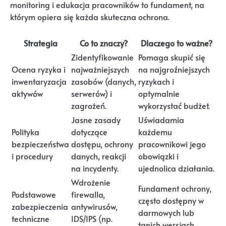
monitoring i edukacja pracowników to fundament, na
którym opiera się każda skuteczna ochrona.
Strategia
Co to znaczy?
Dlaczego to ważne?
Zidentyfikowanie
Pomaga skupić się
Ocena ryzyka i
najważniejszych
na najgroźniejszych
inwentaryzacja
zasobów (danych,
ryzykach i
aktywów
serwerów) i
optymalnie
zagrożeń.
wykorzystać budżet.
Jasne zasady
Uświadamia
Polityka
dotyczące
każdemu
bezpieczeństwa
dostępu, ochrony
pracownikowi jego
i procedury
danych, reakcji
obowiązki i
na incydenty.
ujednolica działania.
Wdrożenie
Fundament ochrony,
Podstawowe
firewalla,
często dostępny w
zabezpieczenia
antywirusów,
darmowych lub
techniczne
IDS/IPS (np.
tanich wersjach.