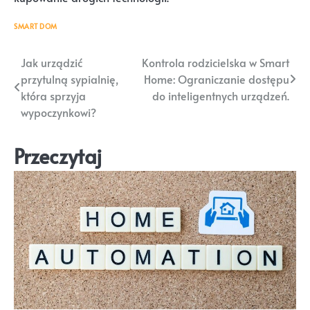
SMART DOM
Nawigacja
Jak urządzić
Kontrola rodzicielska w Smart
przytulną sypialnię,
Home: Ograniczanie dostępu
wpisu
która sprzyja
do inteligentnych urządzeń.
wypoczynkowi?
Przeczytaj