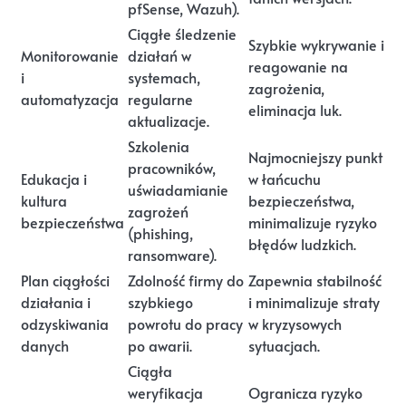
pfSense, Wazuh).
Ciągłe śledzenie
Szybkie wykrywanie i
Monitorowanie
działań w
reagowanie na
i
systemach,
zagrożenia,
automatyzacja
regularne
eliminacja luk.
aktualizacje.
Szkolenia
Najmocniejszy punkt
pracowników,
Edukacja i
w łańcuchu
uświadamianie
kultura
bezpieczeństwa,
zagrożeń
bezpieczeństwa
minimalizuje ryzyko
(phishing,
błędów ludzkich.
ransomware).
Plan ciągłości
Zdolność firmy do
Zapewnia stabilność
działania i
szybkiego
i minimalizuje straty
odzyskiwania
powrotu do pracy
w kryzysowych
danych
po awarii.
sytuacjach.
Ciągła
weryfikacja
Ogranicza ryzyko