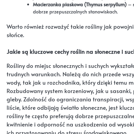
Macierzanka piaskowa (Thymus serpyllum)
– n
dobrze przepuszczalnych stanowiskach.
Warto również rozważyć takie rośliny jak powojn
słońce.
Jakie są kluczowe cechy roślin na słoneczne i su
Rośliny do miejsc słonecznych i suchych wykształ
trudnych warunkach. Należą do nich przede wszy
wody, tak jak u rozchodnika, który dzięki temu 
Rozbudowany system korzeniowy, jak u sasanki, 
gleby. Zdolność do ograniczania transpiracji, w
liście, które odbijają światło słoneczne, jest kl
rośliny te często preferują dobrze przepuszczaln
kwitnienie i odporność na uszkodzenia od wysokie
ich przystosowaniu do stresu środowiskowego.