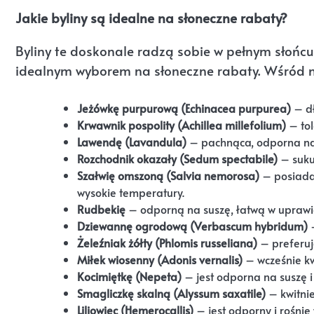
Jakie byliny są idealne na słoneczne rabaty?
Byliny te doskonale radzą sobie w pełnym słońcu
idealnym wyborem na słoneczne rabaty. Wśród n
Jeżówkę purpurową (Echinacea purpurea)
– dł
Krwawnik pospolity (Achillea millefolium)
– tol
Lawendę (Lavandula)
– pachnąca, odporna na 
Rozchodnik okazały (Sedum spectabile)
– sukul
Szałwię omszoną (Salvia nemorosa)
– posiada 
wysokie temperatury.
Rudbekię
– odporną na suszę, łatwą w uprawi
Dziewannę ogrodową (Verbascum hybridum)
–
Żeleźniak żółty (Phlomis russeliana)
– preferuje
Miłek wiosenny (Adonis vernalis)
– wcześnie kwi
Kocimiętkę (Nepeta)
– jest odporna na suszę i 
Smagliczkę skalną (Alyssum saxatile)
– kwitnie
Liliowiec (Hemerocallis)
– jest odporny i rośnie