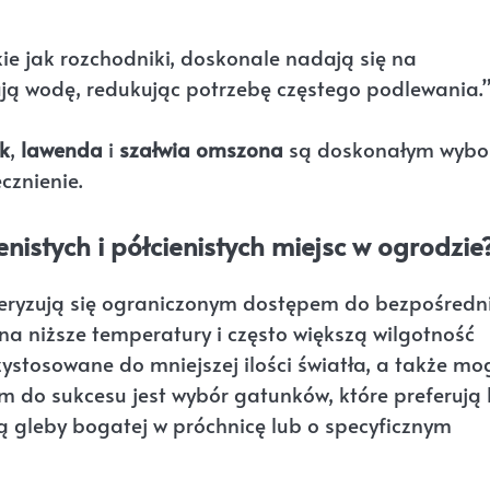
kie jak rozchodniki, doskonale nadają się na
ją wodę, redukując potrzebę częstego podlewania.
k
,
lawenda
i
szałwia omszona
są doskonałym wyb
cznienie.
enistych i półcienistych miejsc w ogrodzie
akteryzują się ograniczonym dostępem do bezpośredn
na niższe temperatury i często większą wilgotność
ystosowane do mniejszej ilości światła, a także mo
m do sukcesu jest wybór gatunków, które preferują 
ebą gleby bogatej w próchnicę lub o specyficznym