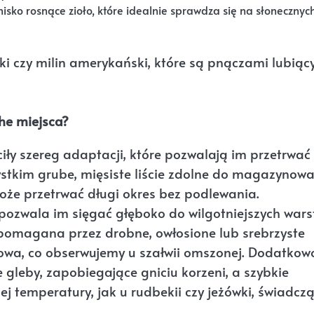
isko rosnące zioło, które idealnie sprawdza się na słonecznych
iki czy milin amerykański, które są pnączami lubiąc
che miejsca?
ciły szereg adaptacji, które pozwalają im przetrwać
stkim grube, mięsiste liście zdolne do magazynow
może przetrwać długi okres bez podlewania.
pozwala im sięgać głęboko do wilgotniejszych wars
spomagana przez drobne, owłosione lub srebrzyste
uczowa, co obserwujemy u szałwii omszonej. Dodatkow
e gleby, zapobiegające gniciu korzeni, a szybkie
j temperatury, jak u rudbekii czy jeżówki, świadczą