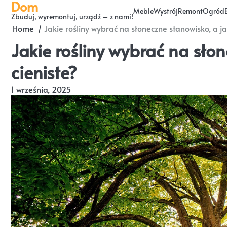
Dom
Skip
Meble
Wystrój
Remont
Ogród
Zbuduj, wyremontuj, urządź – z nami!
to
Home
Jakie rośliny wybrać na słoneczne stanowisko, a ja
content
Jakie rośliny wybrać na słon
cieniste?
1 września, 2025