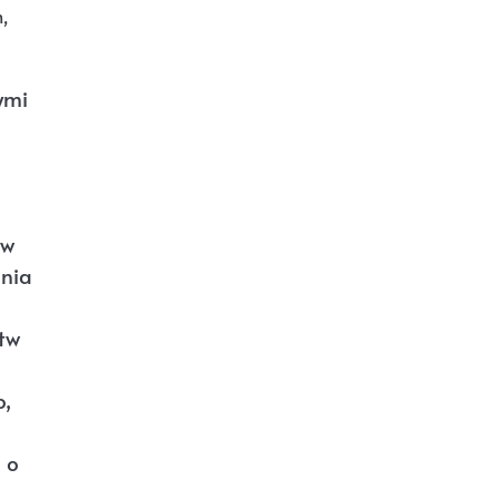
,
ymi
 w
ania
tw
o,
 o