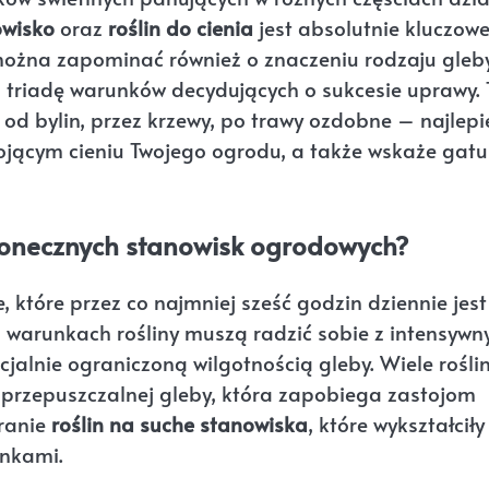
owisko
oraz
roślin do cienia
jest absolutnie kluczowe
 można zapominać również o znaczeniu rodzaju gleby
ą triadę warunków decydujących o sukcesie uprawy. 
od bylin, przez krzewy, po trawy ozdobne – najlepi
kojącym cieniu Twojego ogrodu, a także wskaże gatu
słonecznych stanowisk ogrodowych?
, które przez co najmniej sześć godzin dziennie jest
h warunkach rośliny muszą radzić sobie z intensyw
alnie ograniczoną wilgotnością gleby. Wiele rośli
e przepuszczalnej gleby, która zapobiega zastojom
eranie
roślin na suche stanowiska
, które wykształciły
nkami.