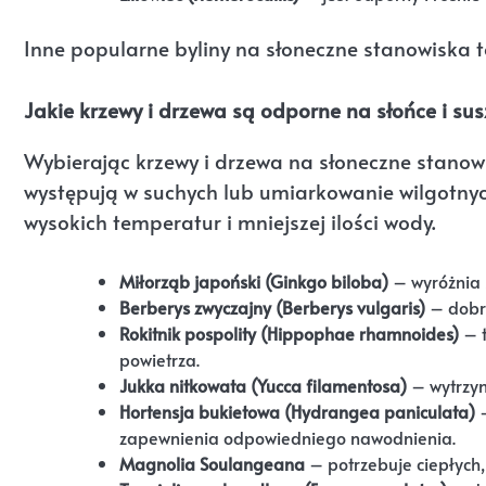
Inne popularne byliny na słoneczne stanowiska to
Jakie krzewy i drzewa są odporne na słońce i su
Wybierając krzewy i drzewa na słoneczne stanowi
występują w suchych lub umiarkowanie wilgotnyc
wysokich temperatur i mniejszej ilości wody.
Miłorząb japoński (Ginkgo biloba)
– wyróżnia s
Berberys zwyczajny (Berberys vulgaris)
– dobrz
Rokitnik pospolity (Hippophae rhamnoides)
– t
powietrza.
Jukka nitkowata (Yucca filamentosa)
– wytrzymu
Hortensja bukietowa (Hydrangea paniculata)
–
zapewnienia odpowiedniego nawodnienia.
Magnolia Soulangeana
– potrzebuje ciepłych,