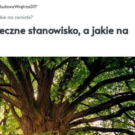
Budowa
Wnętrza
DIY
kie na cieniste?
eczne stanowisko, a jakie na