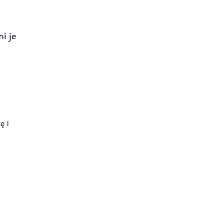
i je
ę i