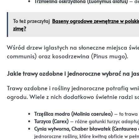
Trzmielina oskrzydlona (Euonymus alatus)
– de
To też przeczytaj
Baseny ogrodowe zewnętrzne w polski
zimę?
Wśród drzew iglastych na słoneczne miejsca świe
communis) oraz kosodrzewina (Pinus mugo).
Jakie trawy ozdobne i jednoroczne wybrać na ja
Trawy ozdobne i rośliny jednoroczne potrafią wn
ogrodu. Wiele z nich dodatkowo świetnie radzi 
Trzęślica modra (Molinia caerulea)
– to trawa 
Turzyca (Carex)
– różne gatunki turzyc adaptuj
Cynia wytworna, Chaber bławatek (Centaurea 
jednoroczne rośliny, które kwitną obficie w peł