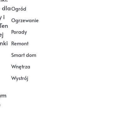
 dla
Ogród
 i
Ogrzewanie
Ten
Porady
ej
nki
Remont
Smart dom
Wnętrza
Wystrój
nym
n