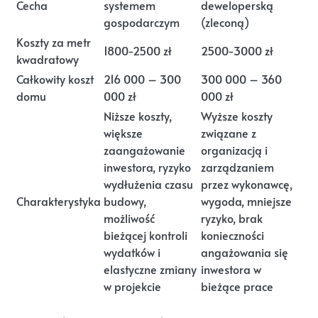
Cecha
systemem
deweloperską
gospodarczym
(zleconą)
Koszty za metr
1800-2500 zł
2500-3000 zł
kwadratowy
Całkowity koszt
216 000 – 300
300 000 – 360
domu
000 zł
000 zł
Niższe koszty,
Wyższe koszty
większe
związane z
zaangażowanie
organizacją i
inwestora, ryzyko
zarządzaniem
wydłużenia czasu
przez wykonawcę,
Charakterystyka
budowy,
wygoda, mniejsze
możliwość
ryzyko, brak
bieżącej kontroli
konieczności
wydatków i
angażowania się
elastyczne zmiany
inwestora w
w projekcie
bieżące prace