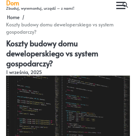
Dom
Skip
Zbuduj, wyremontuj, urządź – z nami!
to
Home
content
Koszty budowy domu deweloperskiego vs system
gospodarczy?
Koszty budowy domu
deweloperskiego vs system
gospodarczy?
1 września, 2025