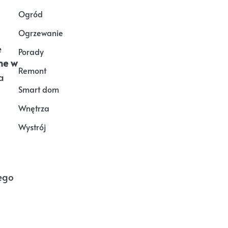
Ogród
Ogrzewanie
e
Porady
ne w
Remont
a
Smart dom
Wnętrza
Wystrój
ego