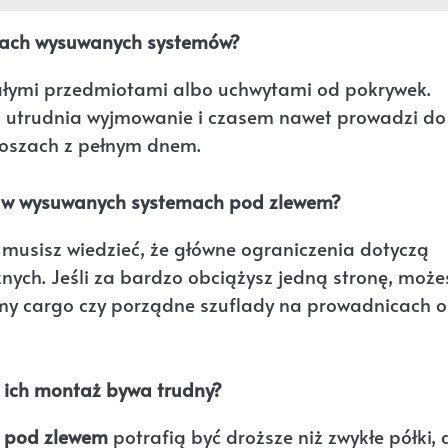
szach wysuwanych systemów?
 małymi przedmiotami albo uchwytami od pokrywek.
co utrudnia wyjmowanie i czasem nawet prowadzi do
 koszach z pełnym dnem.
zy w wysuwanych systemach pod zlewem?
 musisz wiedzieć, że główne ograniczenia dotyczą
nych. Jeśli za bardzo obciążysz jedną stronę, może
emy cargo czy porządne szuflady na prowadnicach o
 ich montaż bywa trudny?
i pod zlewem
potrafią być droższe niż zwykłe półki, 