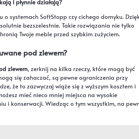
ają i płynnie działają?
 o systemach SoftStopp czy cichego domyku. Dzięk
solutnie bezszelestnie. Takie rozwiązania nie tylko
chronią Twoje meble przed szybkim zużyciem.
suwane pod zlewem?
pod zlewem
, zerknij na kilka rzeczy, które mogą być
mogą się zahaczać, są pewne ograniczenia przy
dze, że to zazwyczaj wiąże się z wyższym kosztem i
żesz mieć nieco mniej miejsca na wysokie
niu i konserwacji. Wiedząc o tym wszystkim, na pew