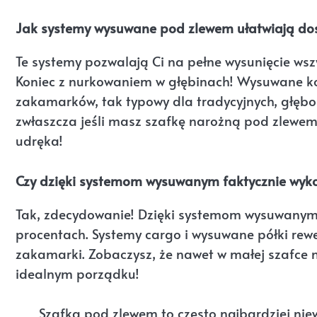
Jak systemy wysuwane pod zlewem ułatwiają dos
Te systemy pozwalają Ci na pełne wysunięcie wszy
Koniec z nurkowaniem w głębinach! Wysuwane ko
zakamarków, tak typowy dla tradycyjnych, głębok
zwłaszcza jeśli masz szafkę narożną pod zlewem
udręka!
Czy dzięki systemom wysuwanym faktycznie wyko
Tak, zdecydowanie! Dzięki systemom wysuwanym 
procentach. Systemy cargo i wysuwane półki rew
zakamarki. Zobaczysz, że nawet w małej szafce na
idealnym porządku!
„Szafka pod zlewem to często najbardziej ni