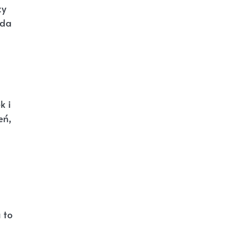
zy
yda
k i
eń,
 to