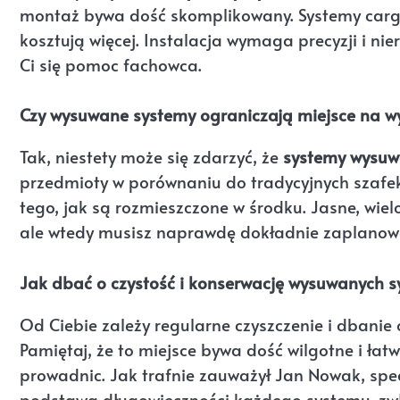
montaż bywa dość skomplikowany. Systemy cargo
kosztują więcej. Instalacja wymaga precyzji i nie
Ci się pomoc fachowca.
Czy wysuwane systemy ograniczają miejsce na wy
Tak, niestety może się zdarzyć, że
systemy wysuw
przedmioty w porównaniu do tradycyjnych szafek.
tego, jak są rozmieszczone w środku. Jasne, wie
ale wtedy musisz naprawdę dokładnie zaplanowa
Jak dbać o czystość i konserwację wysuwanych 
Od Ciebie zależy regularne czyszczenie i dban
Pamiętaj, że to miejsce bywa dość wilgotne i łat
prowadnic. Jak trafnie zauważył Jan Nowak, spe
podstawa długowieczności każdego systemu, zwł