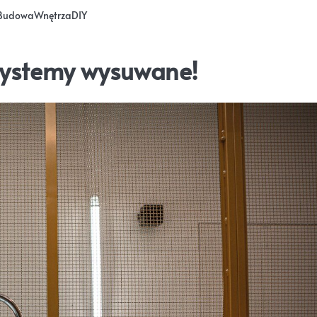
Budowa
Wnętrza
DIY
 systemy wysuwane!