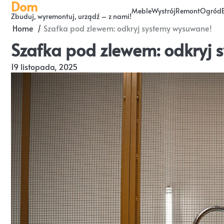
Dom
Skip
Meble
Wystrój
Remont
Ogród
Zbuduj, wyremontuj, urządź – z nami!
to
Home
Szafka pod zlewem: odkryj systemy wysuwane!
content
Szafka pod zlewem: odkryj
19 listopada, 2025