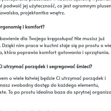
mal podwoić jej użyteczność, co jest ogromnym pluse
walska, projektantka wnętrz.
rgonomię i komfort?
wienie dla Twojego kręgosłupa! Nie musisz już
. Dzięki nim praca w kuchni staje się po prostu o wi
a, która poprawia komfort gotowania i sprzątania.
Ci utrzymać porządek i segregować śmieci?
em o wiele łatwiej będzie Ci utrzymać porządek i
dy masz swobodny dostęp do każdego elementu,
ste. To po prostu idealna baza do sprytnej organizac