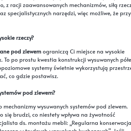
, z racji zaawansowanych mechanizmów, siłą rzec
raz specjalistycznych narzędzi, więc możliwe, że prz
sokie rzeczy?
ane pod zlewem
ograniczą Ci miejsce na wysokie
 To po prostu kwestia konstrukcji wysuwanych półe
lopoziomowe systemy świetnie wykorzystują przestrz
ć, co gdzie postawisz.
systemów pod zlewem?
ie o mechanizmy wysuwanych systemów pod zlewem.
wo się brudzi, co niestety wpływa na żywotność
cjalista ds. montażu mebli: „Regularna konserwacja
aszcza w trudnych warunkach kuchennych”. Jeśli