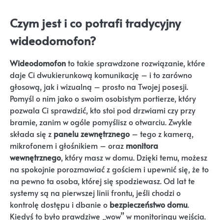
Czym jest i co potrafi tradycyjny
wideodomofon?
Wideodomofon
to takie sprawdzone rozwiązanie, które
daje Ci dwukierunkową komunikację – i to zarówno
głosową, jak i wizualną – prosto na Twojej posesji.
Pomyśl o nim jako o swoim osobistym portierze, który
pozwala Ci sprawdzić, kto stoi pod drzwiami czy przy
bramie, zanim w ogóle pomyślisz o otwarciu. Zwykle
składa się z
panelu zewnętrznego
– tego z kamerą,
mikrofonem i głośnikiem – oraz
monitora
wewnętrznego
, który masz w domu. Dzięki temu, możesz
na spokojnie porozmawiać z gościem i upewnić się, że to
na pewno ta osoba, której się spodziewasz. Od lat te
systemy są na pierwszej linii frontu, jeśli chodzi o
kontrolę dostępu i dbanie o
bezpieczeństwo domu
.
Kiedyś to było prawdziwe „wow” w monitoringu wejścia.