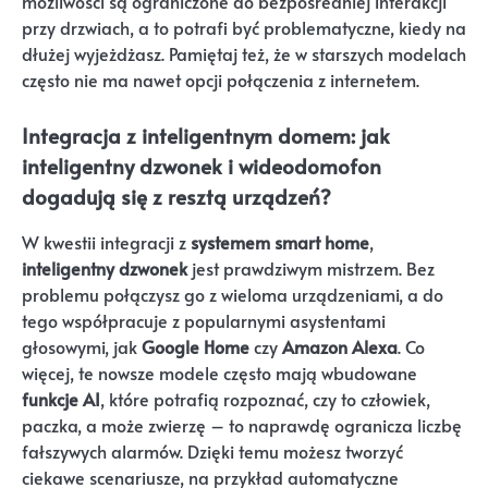
możliwości są ograniczone do bezpośredniej interakcji
przy drzwiach, a to potrafi być problematyczne, kiedy na
dłużej wyjeżdżasz. Pamiętaj też, że w starszych modelach
często nie ma nawet opcji połączenia z internetem.
Integracja z inteligentnym domem: jak
inteligentny dzwonek i wideodomofon
dogadują się z resztą urządzeń?
W kwestii integracji z
systemem smart home
,
inteligentny dzwonek
jest prawdziwym mistrzem. Bez
problemu połączysz go z wieloma urządzeniami, a do
tego współpracuje z popularnymi asystentami
głosowymi, jak
Google Home
czy
Amazon Alexa
. Co
więcej, te nowsze modele często mają wbudowane
funkcje AI
, które potrafią rozpoznać, czy to człowiek,
paczka, a może zwierzę – to naprawdę ogranicza liczbę
fałszywych alarmów. Dzięki temu możesz tworzyć
ciekawe scenariusze, na przykład automatyczne