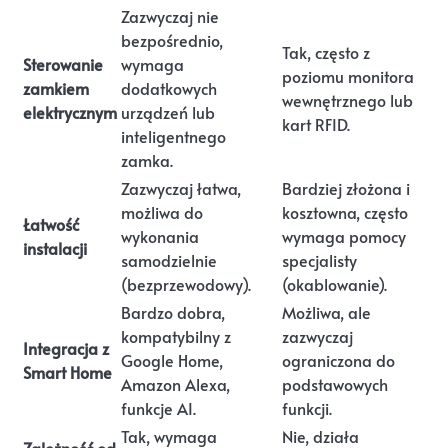
Zazwyczaj nie
bezpośrednio,
Tak, często z
Sterowanie
wymaga
poziomu monitora
zamkiem
dodatkowych
wewnętrznego lub
elektrycznym
urządzeń lub
kart RFID.
inteligentnego
zamka.
Zazwyczaj łatwa,
Bardziej złożona i
możliwa do
kosztowna, często
Łatwość
wykonania
wymaga pomocy
instalacji
samodzielnie
specjalisty
(bezprzewodowy).
(okablowanie).
Bardzo dobra,
Możliwa, ale
kompatybilny z
zazwyczaj
Integracja z
Google Home,
ograniczona do
Smart Home
Amazon Alexa,
podstawowych
funkcje AI.
funkcji.
Tak, wymaga
Nie, działa
Zależność od