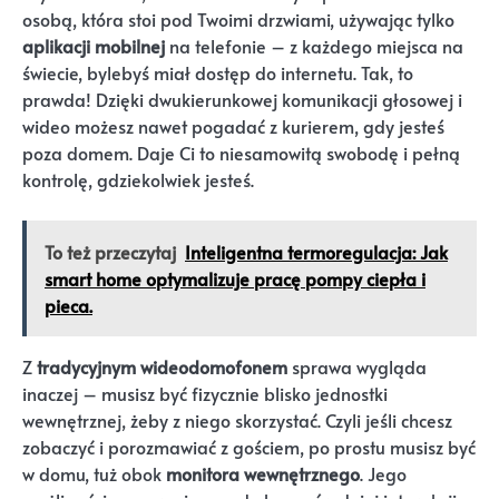
osobą, która stoi pod Twoimi drzwiami, używając tylko
aplikacji mobilnej
na telefonie – z każdego miejsca na
świecie, bylebyś miał dostęp do internetu. Tak, to
prawda! Dzięki dwukierunkowej komunikacji głosowej i
wideo możesz nawet pogadać z kurierem, gdy jesteś
poza domem. Daje Ci to niesamowitą swobodę i pełną
kontrolę, gdziekolwiek jesteś.
To też przeczytaj
Inteligentna termoregulacja: Jak
smart home optymalizuje pracę pompy ciepła i
pieca.
Z
tradycyjnym wideodomofonem
sprawa wygląda
inaczej – musisz być fizycznie blisko jednostki
wewnętrznej, żeby z niego skorzystać. Czyli jeśli chcesz
zobaczyć i porozmawiać z gościem, po prostu musisz być
w domu, tuż obok
monitora wewnętrznego
. Jego