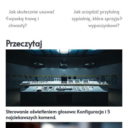
Nawigacja
Jak skutecznie usuwać
Jak urządzić przytulną
wysoką trawę i
sypialnię, która sprzyja
wpisu
chwasty?
wypoczynkowi?
Przeczytaj
Sterowanie oświetleniem głosowo: Konfiguracja i 5
najciekawszych komend.