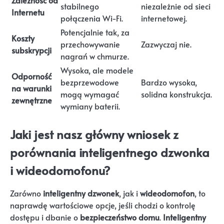
stabilnego
niezależnie od sieci
Internetu
połączenia Wi-Fi.
internetowej.
Potencjalnie tak, za
Koszty
przechowywanie
Zazwyczaj nie.
subskrypcji
nagrań w chmurze.
Wysoka, ale modele
Odporność
bezprzewodowe
Bardzo wysoka,
na warunki
mogą wymagać
solidna konstrukcja.
zewnętrzne
wymiany baterii.
Jaki jest nasz główny wniosek z
porównania inteligentnego dzwonka
i wideodomofonu?
Zarówno
inteligentny dzwonek
, jak i
wideodomofon
, to
naprawdę wartościowe opcje, jeśli chodzi o kontrolę
dostępu i dbanie o
bezpieczeństwo domu
.
Inteligentny