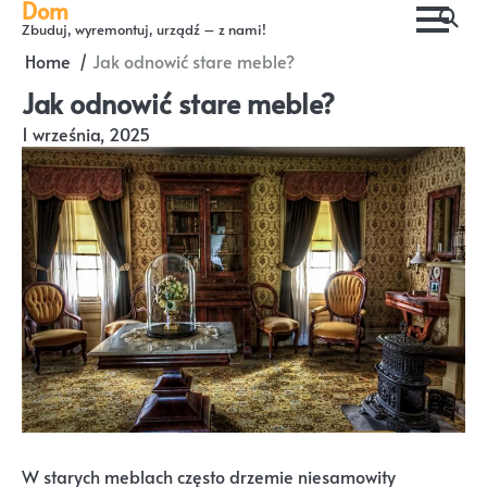
Dom
Skip
Zbuduj, wyremontuj, urządź – z nami!
to
Home
Jak odnowić stare meble?
content
Jak odnowić stare meble?
1 września, 2025
W starych meblach często drzemie niesamowity