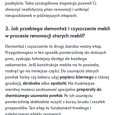
podejścia. Taka szczegółowa inspekcja pozwoli Ci
stworzyć realistyczny plan renowacji i uniknąć
niespodzianek w późniejszych etapach.
2. Jak przebiega demontaż i czyszczenie mebli
w procesie renowacji starych mebli?
Demontaż i czyszczenie to drugi, bardzo ważny etap.
Przygotowujesz w ten sposób powierzchnię do dalszych
prac, zyskując łatwiejszy dostęp do każdego
zakamarka. Jeśli konstrukcja mebla na to pozwala,
rozkręć go na mniejsze części. Do usunięcia starych
powłok farby czy lakieru użyj
papieru ściernego
o różnej
gradacji,
skrobaka
albo
opalarki
. Na trudniejsze
warstwy możesz zastosować specjalne
preparaty do
chemicznego usuwania powłok
. Po ich usunięciu
powierzchnię dokładnie oczyść z kurzu, brudu i resztek
preparatów. Ten etap to fundament trwałego i
estetycznego efektu renowacji.