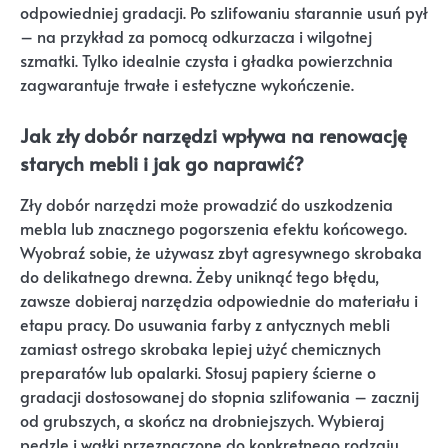
odpowiedniej gradacji. Po szlifowaniu starannie usuń pył
– na przykład za pomocą odkurzacza i wilgotnej
szmatki. Tylko idealnie czysta i gładka powierzchnia
zagwarantuje trwałe i estetyczne wykończenie.
Jak zły dobór narzędzi wpływa na renowację
starych mebli i jak go naprawić?
Zły dobór narzędzi może prowadzić do uszkodzenia
mebla lub znacznego pogorszenia efektu końcowego.
Wyobraź sobie, że używasz zbyt agresywnego skrobaka
do delikatnego drewna. Żeby uniknąć tego błędu,
zawsze dobieraj narzędzia odpowiednie do materiału i
etapu pracy. Do usuwania farby z antycznych mebli
zamiast ostrego skrobaka lepiej użyć chemicznych
preparatów lub opalarki. Stosuj papiery ścierne o
gradacji dostosowanej do stopnia szlifowania – zacznij
od grubszych, a skończ na drobniejszych. Wybieraj
pędzle i wałki przeznaczone do konkretnego rodzaju