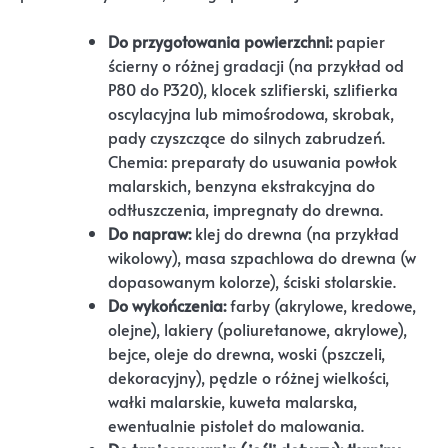
Do przygotowania powierzchni:
papier
ścierny o różnej gradacji (na przykład od
P80 do P320), klocek szlifierski, szlifierka
oscylacyjna lub mimośrodowa, skrobak,
pady czyszczące do silnych zabrudzeń.
Chemia: preparaty do usuwania powłok
malarskich, benzyna ekstrakcyjna do
odtłuszczenia, impregnaty do drewna.
Do napraw:
klej do drewna (na przykład
wikolowy), masa szpachlowa do drewna (w
dopasowanym kolorze), ściski stolarskie.
Do wykończenia:
farby (akrylowe, kredowe,
olejne), lakiery (poliuretanowe, akrylowe),
bejce, oleje do drewna, woski (pszczeli,
dekoracyjny), pędzle o różnej wielkości,
wałki malarskie, kuweta malarska,
ewentualnie pistolet do malowania.