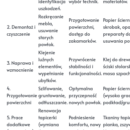
identyfikacja
wybór technik.
materiałów.
uszkodzeń.
Rozkręcanie
Przygotowanie
Papier ściern
mebla,
2. Demontaż i
powierzchni,
skrobak, opa
usuwanie
czyszczenie
dostęp do
preparaty d
starych
zakamarków.
usuwania po
powłok.
Klejenie
luźnych
Przywrócenie
Klej do drew
3. Naprawa i
elementów,
stabilności i
ściski stolars
wzmocnienie
wypełnianie
funkcjonalności.
masa szpach
ubytków.
4.
Szlifowanie,
Optymalna
Papier ściern
Przygotowanie
gruntowanie,
przyczepność
(wysoka grad
powierzchni
odtłuszczanie.
nowych powłok.
podkład/grun
Renowacja
5. Prace
tapicerki
Podniesienie
Tkaniny tapic
dodatkowe
(wymiana
komfortu, nowy
pianka, zszy