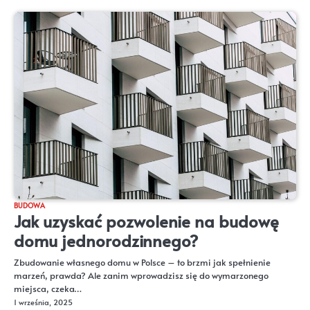
BUDOWA
Jak uzyskać pozwolenie na budowę
domu jednorodzinnego?
Zbudowanie własnego domu w Polsce – to brzmi jak spełnienie
marzeń, prawda? Ale zanim wprowadzisz się do wymarzonego
miejsca, czeka…
1 września, 2025