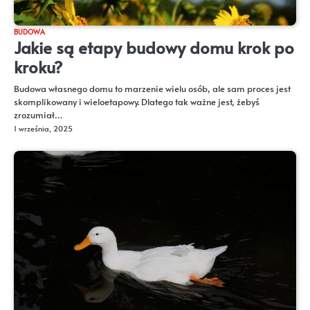
BUDOWA
Jakie są etapy budowy domu krok po
kroku?
Budowa własnego domu to marzenie wielu osób, ale sam proces jest
skomplikowany i wieloetapowy. Dlatego tak ważne jest, żebyś
zrozumiał…
1 września, 2025