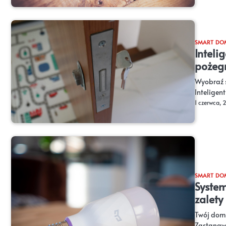
SMART DO
Inteli
pożegn
Wyobraź s
Inteligen
1 czerwca,
SMART DO
System
zalety 
Twój dom 
Zastanawi