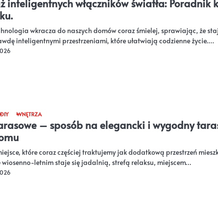
 inteligentnych włączników światła: Poradnik 
ku.
chnologia wkracza do naszych domów coraz śmielej, sprawiając, że staj
wdę inteligentnymi przestrzeniami, które ułatwiają codzienne życie.…
2026
DIY
WNĘTRZA
tarasowe – sposób na elegancki i wygodny tara
domu
miejsce, które coraz częściej traktujemy jak dodatkową przestrzeń miesz
 wiosenno-letnim staje się jadalnią, strefą relaksu, miejscem…
2026