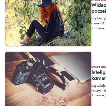
Wideo
paczek
Czy kiedy
awizo? Al
5 czerwca,
SMART DO
Inteli
kamer
Czy zdaje
naszych d
3 czerwca,