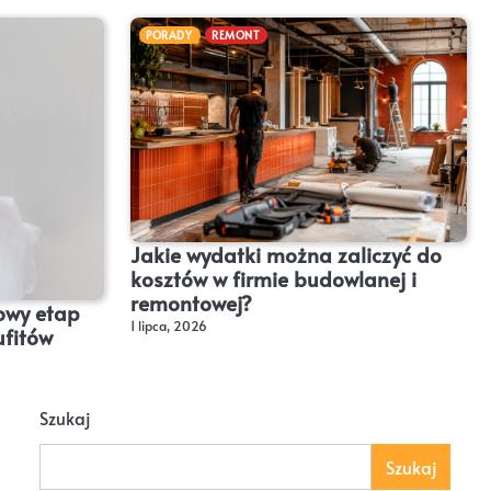
PORADY
REMONT
Jakie wydatki można zaliczyć do
kosztów w firmie budowlanej i
remontowej?
owy etap
1 lipca, 2026
ufitów
Szukaj
Szukaj