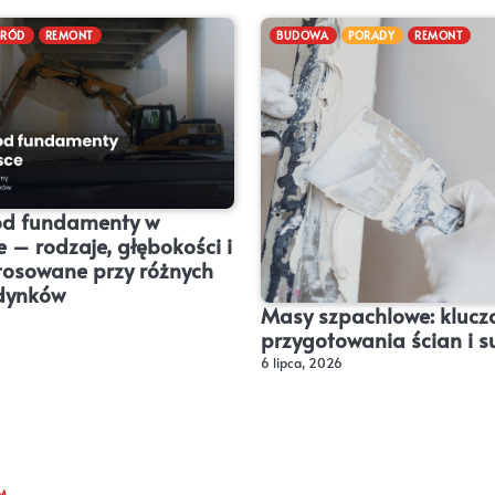
RÓD
REMONT
BUDOWA
PORADY
REMONT
d fundamenty w
 – rodzaje, głębokości i
tosowane przy różnych
dynków
Masy szpachlowe: klucz
przygotowania ścian i s
6 lipca, 2026
M