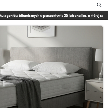
 bitumicznych w perspektywie 25 lat: analiza, o której rzadko się mówi