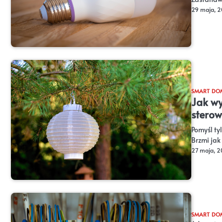
29 maja, 
SMART DO
Jak wy
sterow
Pomyśl ty
Brzmi jak
27 maja, 
SMART DO