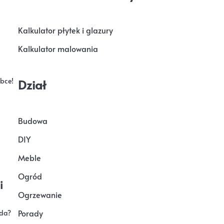
Kalkulator płytek i glazury
Kalkulator malowania
ebce!
Dział
Budowa
DIY
Meble
Ogród
i
Ogrzewanie
Porady
wda?