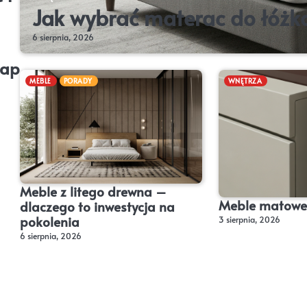
Jak wybrać materac do łóżk
6 sierpnia, 2026
tap
MEBLE
PORADY
WNĘTRZA
Meble z litego drewna –
Meble matowe 
dlaczego to inwestycja na
pokolenia
3 sierpnia, 2026
6 sierpnia, 2026