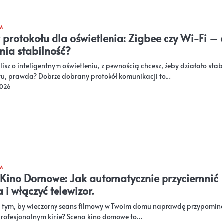
M
protokołu dla oświetlenia: Zigbee czy Wi-Fi – 
ia stabilność?
isz o inteligentnym oświetleniu, z pewnością chcesz, żeby działało stabi
tu, prawda? Dobrze dobrany protokół komunikacji to…
2026
M
 Kino Domowe: Jak automatycznie przyciemnić
a i włączyć telewizor.
o tym, by wieczorny seans filmowy w Twoim domu naprawdę przypomin
profesjonalnym kinie? Scena kino domowe to…