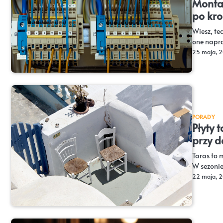
Montaż
po kro
Wiesz, te
one napra
25 maja, 
PORADY
Płyty 
przy 
Taras to 
W sezonie
22 maja, 