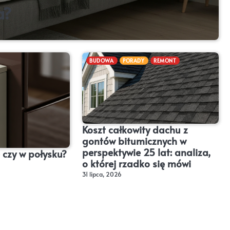
a?
BUDOWA
PORADY
REMONT
Koszt całkowity dachu z
gontów bitumicznych w
perspektywie 25 lat: analiza,
czy w połysku?
o której rzadko się mówi
31 lipca, 2026