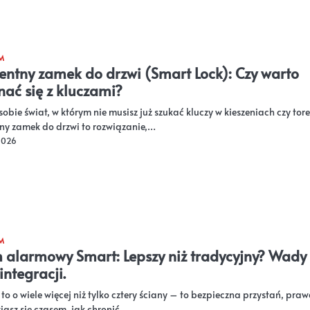
M
gentny zamek do drzwi (Smart Lock): Czy warto
ać się z kluczami?
obie świat, w którym nie musisz już szukać kluczy w kieszeniach czy tor
tny zamek do drzwi to rozwiązanie,…
 2026
M
 alarmowy Smart: Lepszy niż tradycyjny? Wady 
integracji.
to o wiele więcej niż tylko cztery ściany – to bezpieczna przystań, pra
asz się czasem, jak chronić…