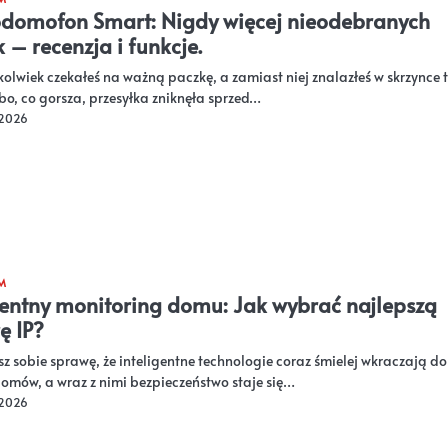
domofon Smart: Nigdy więcej nieodebranych
 – recenzja i funkcje.
kolwiek czekałeś na ważną paczkę, a zamiast niej znalazłeś w skrzynce 
bo, co gorsza, przesyłka zniknęła sprzed…
 2026
M
gentny monitoring domu: Jak wybrać najlepszą
ę IP?
sz sobie sprawę, że inteligentne technologie coraz śmielej wkraczają do
omów, a wraz z nimi bezpieczeństwo staje się…
 2026