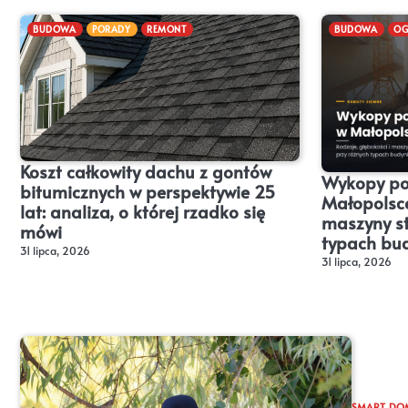
BUDOWA
PORADY
REMONT
BUDOWA
OG
Koszt całkowity dachu z gontów
Wykopy po
bitumicznych w perspektywie 25
Małopolsce
lat: analiza, o której rzadko się
maszyny s
mówi
typach bu
31 lipca, 2026
31 lipca, 2026
SMART DO