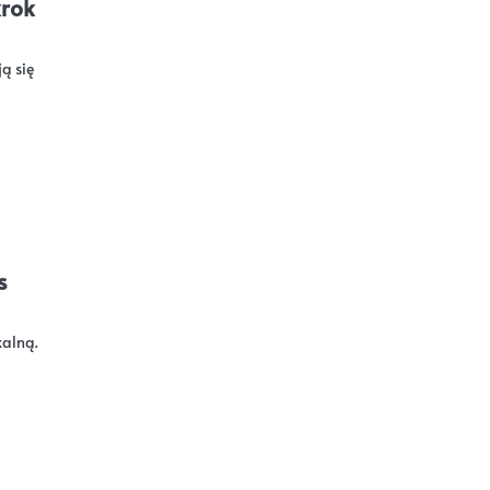
krok
ą się
s
kalną.