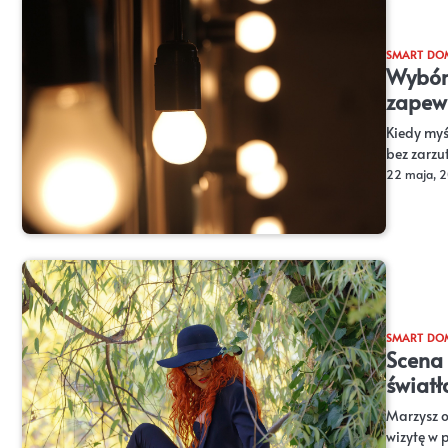
SMART DO
Wybór 
zapewn
Kiedy myśl
bez zarzu
22 maja, 
SMART DO
Scena
światł
Marzysz 
wizytę w 