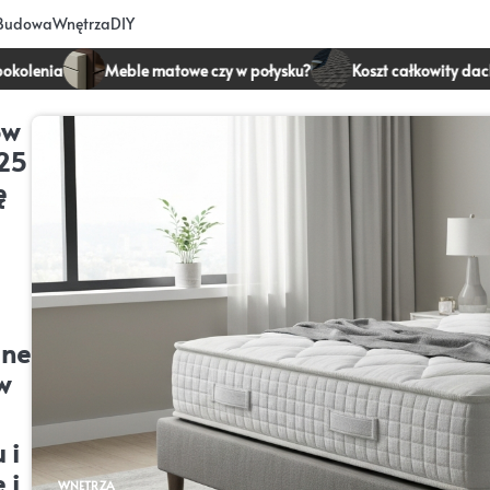
Budowa
Wnętrza
DIY
Meble matowe czy w połysku?
Koszt całkowity dachu z gontów
ów
 25
ę
ane
w
 i
 i
WNĘTRZA