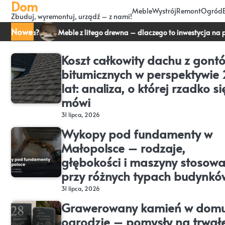
Dom
Skip
Meble
Wystrój
Remont
Ogród
Zbuduj, wyremontuj, urządź – z nami!
to
content
Nowe
a?
Meble z litego drewna – dlaczego to inwestycja na pokolenia
Koszt całkowity dachu z gont
bitumicznych w perspektywie
lat: analiza, o której rzadko si
mówi
31 lipca, 2026
Wykopy pod fundamenty w
Małopolsce – rodzaje,
głębokości i maszyny stosow
przy różnych typach budynkó
31 lipca, 2026
Grawerowany kamień w domu
ogrodzie – pomysły na trwałe